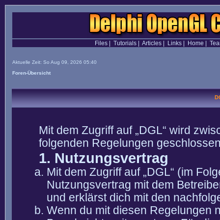
Files
|
Tutorials
|
Articles
|
Links
|
Home
|
Te
Aktuelle Zeit: So Aug 09, 2026 05:40
Foren-Übersicht
D
Mit dem Zugriff auf „DGL“ wird zwis
folgenden Regelungen geschlossen
1. Nutzungsvertrag
Mit dem Zugriff auf „DGL“ (im Fol
Nutzungsvertrag mit dem Betreibe
und erklärst dich mit den nachfo
Wenn du mit diesen Regelungen nic