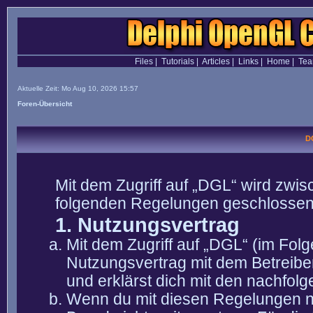
Files
|
Tutorials
|
Articles
|
Links
|
Home
|
Te
Aktuelle Zeit: Mo Aug 10, 2026 15:57
Foren-Übersicht
D
Mit dem Zugriff auf „DGL“ wird zwis
folgenden Regelungen geschlossen
1. Nutzungsvertrag
Mit dem Zugriff auf „DGL“ (im Fol
Nutzungsvertrag mit dem Betreibe
und erklärst dich mit den nachfo
Wenn du mit diesen Regelungen nic