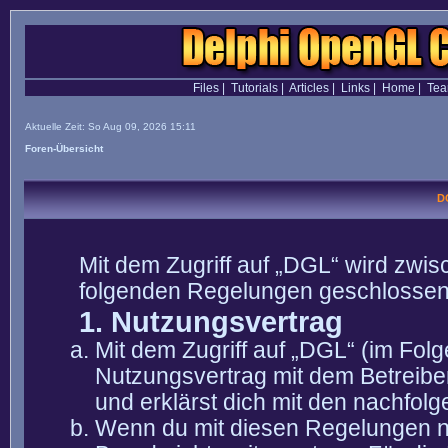
Files
|
Tutorials
|
Articles
|
Links
|
Home
|
Te
Aktuelle Zeit: So Aug 09, 2026 15:11
Foren-Übersicht
D
Mit dem Zugriff auf „DGL“ wird zwis
folgenden Regelungen geschlossen
1. Nutzungsvertrag
Mit dem Zugriff auf „DGL“ (im Fol
Nutzungsvertrag mit dem Betreibe
und erklärst dich mit den nachfo
Wenn du mit diesen Regelungen nic