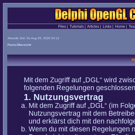
Files
|
Tutorials
|
Articles
|
Links
|
Home
|
Te
Aktuelle Zeit: So Aug 09, 2026 04:12
Foren-Übersicht
D
Mit dem Zugriff auf „DGL“ wird zwis
folgenden Regelungen geschlossen
1. Nutzungsvertrag
Mit dem Zugriff auf „DGL“ (im Fol
Nutzungsvertrag mit dem Betreibe
und erklärst dich mit den nachfo
Wenn du mit diesen Regelungen nic