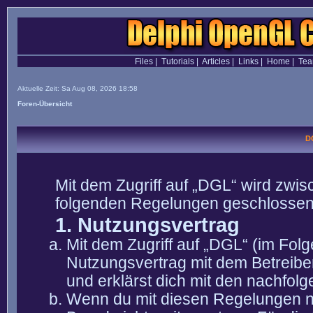
Files
|
Tutorials
|
Articles
|
Links
|
Home
|
Te
Aktuelle Zeit: Sa Aug 08, 2026 18:58
Foren-Übersicht
D
Mit dem Zugriff auf „DGL“ wird zwis
folgenden Regelungen geschlossen
1. Nutzungsvertrag
Mit dem Zugriff auf „DGL“ (im Fol
Nutzungsvertrag mit dem Betreibe
und erklärst dich mit den nachfo
Wenn du mit diesen Regelungen nic