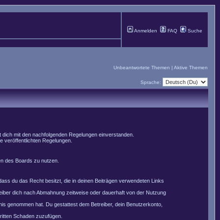
Anmelden
FAQ
Suche
Unbeantwortete Themen
|
Aktive Themen
Sprache:
st dich mit den nachfolgenden Regelungen einverstanden.
le veröffentlichten Regelungen.
men des Boards zu nutzen.
, dass du das Recht besitzt, die in deinen Beiträgen verwendeten Links
reiber dich nach Abmahnung zeitweise oder dauerhaft von der Nutzung
nntnis genommen hat. Du gestattest dem Betreiber, dein Benutzerkonto,
Dritten Schaden zuzufügen.