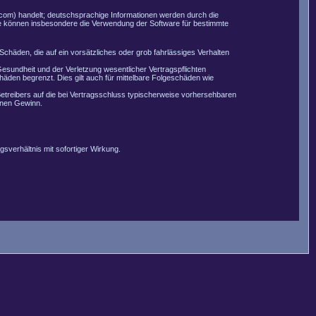
com) handelt; deutschsprachige Informationen werden durch die
Sie können insbesondere die Verwendung der Software für bestimmte
Schäden, die auf ein vorsätzliches oder grob fahrlässiges Verhalten
esundheit und der Verletzung wesentlicher Vertragspflichten
äden begrenzt. Dies gilt auch für mittelbare Folgeschäden wie
etreibers auf die bei Vertragsschluss typischerweise vorhersehbaren
enen Gewinn.
sverhältnis mit sofortiger Wirkung.