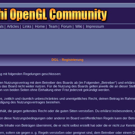
als
|
Articles
|
Links
|
Home
|
Team
|
Forum
|
Wiki
|
Impressum
DGL - Registrierung
rag mit folgenden Regelungen geschlossen:
inen Nutzungsvertrag mit dem Betreiber des Boards ab (im Folgenden „Betreiber“) und erklär
 das Board nicht weiter nutzen. Für die Nutzung des Boards gelten jeweils die an dieser Stel
von beiden Seiten ohne Einhaltung einer Frist jederzeit gekündigt werden.
ches, zeitlich und räumlich unbeschränktes und unentgeltliches Recht, deinen Beitrag im Rah
ndigung des Nutzungsvertrages bestehen.
enthält, die gegen geltendes Recht oder die guten Sitten verstoßen. Du erklärst insbesondere
en diese Nutzungsbedingungen oder anderer im Board veröffentlichten Regeln kann der Bet
e Inhalte von Beiträgen übernimmt, die er nicht selbst erstellt hat oder die er nicht zur Ke
rn, sofern sie gegen o. g. Regeln verstoßen oder geeignet sind, dem Betreiber oder einem 