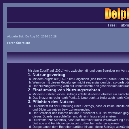
Files
|
Tutori
Aktuelle Zeit: Do Aug 06, 2026 15:28
Foren-Übersicht
Mit dem Zugriff auf „DGL“ wird zwischen dir und dem Betreiber ein Vert
1. Nutzungsvertrag
Mit dem Zugriff auf „DGL“ (im Folgenden „das Board“) schließt du e
Wenn du mit diesen Regelungen nicht einverstanden bist, so darfst du
Der Nutzungsvertrag wird auf unbestimmte Zeit geschlossen und kann 
2. Einräumung von Nutzungsrechten
Mit dem Erstellen eines Beitrags erteilst du dem Betreiber ein einfa
Das Nutzungsrecht nach Punkt 2, Unterpunkt a bleibt auch nach Kü
3. Pflichten des Nutzers
Du erklärst mit der Erstellung eines Beitrags, dass er keine Inhalte 
und Bilder zu setzen bzw. zu verwenden.
Der Betreiber des Boards übt das Hausrecht aus. Bei Verstößen geg
dieses Boards ausschließen und dir ein Hausverbot erteilen.
Du nimmst zur Kenntnis, dass der Betreiber keine Verantwortung für di
Beiträge und Funktionen jederzeit zu löschen oder zu sperren.
Du gestattest dem Betreiber darüber hinaus, deine Beiträge abzuände