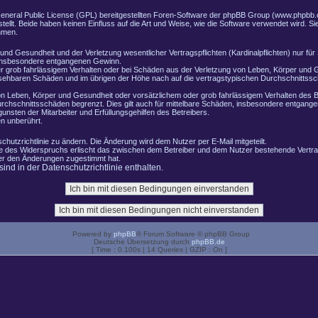
General Public License (GPL) bereitgestellten Foren-Software der phpBB Group (www.phpbb.
lt. Beide haben keinen Einfluss auf die Art und Weise, wie die Software verwendet wird. 
hmen.
nd Gesundheit und der Verletzung wesentlicher Vertragspflichten (Kardinalpflichten) nur für 
e insbesondere entgangenen Gewinn.
r grob fahrlässigem Verhalten oder bei Schäden aus der Verletzung von Leben, Körper und G
ersehbaren Schäden und im übrigen der Höhe nach auf die vertragstypischen Durchschnittssch
n Leben, Körper und Gesundheit oder vorsätzlichem oder grob fahrlässigem Verhalten des B
rchschnittsschäden begrenzt. Dies gilt auch für mittelbare Schäden, insbesondere entgang
nsten der Mitarbeiter und Erfüllungsgehilfen des Betreibers.
n unberührt.
chutzrichtlinie zu ändern. Die Änderung wird dem Nutzer per E-Mail mitgeteilt.
le des Widerspruchs erlischt das zwischen dem Betreiber und dem Nutzer bestehende Vertrag
zer den Änderungen zugestimmt hat.
nd in der Datenschutzrichtlinie enthalten.
Powered by
phpBB
® Forum Software © phpBB Group
Deutsche Übersetzung durch
phpBB.de
[ Time : 0.100s | 14 Queries | GZIP : On ]