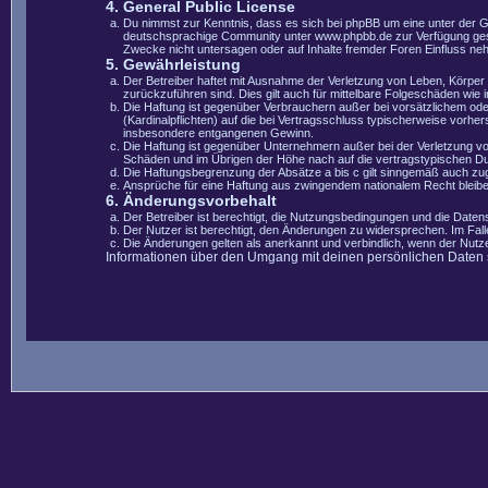
4. General Public License
Du nimmst zur Kenntnis, dass es sich bei phpBB um eine unter der 
deutschsprachige Community unter www.phpbb.de zur Verfügung gestel
Zwecke nicht untersagen oder auf Inhalte fremder Foren Einfluss ne
5. Gewährleistung
Der Betreiber haftet mit Ausnahme der Verletzung von Leben, Körper u
zurückzuführen sind. Dies gilt auch für mittelbare Folgeschäden wi
Die Haftung ist gegenüber Verbrauchern außer bei vorsätzlichem ode
(Kardinalpflichten) auf die bei Vertragsschluss typischerweise vorh
insbesondere entgangenen Gewinn.
Die Haftung ist gegenüber Unternehmern außer bei der Verletzung vo
Schäden und im Übrigen der Höhe nach auf die vertragstypischen Du
Die Haftungsbegrenzung der Absätze a bis c gilt sinngemäß auch zugu
Ansprüche für eine Haftung aus zwingendem nationalem Recht bleibe
6. Änderungsvorbehalt
Der Betreiber ist berechtigt, die Nutzungsbedingungen und die Datens
Der Nutzer ist berechtigt, den Änderungen zu widersprechen. Im Fal
Die Änderungen gelten als anerkannt und verbindlich, wenn der Nut
Informationen über den Umgang mit deinen persönlichen Daten si