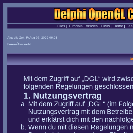
Files
|
Tutorials
|
Articles
|
Links
|
Home
|
Te
Aktuelle Zeit: Fr Aug 07, 2026 06:03
Foren-Übersicht
D
Mit dem Zugriff auf „DGL“ wird zwis
folgenden Regelungen geschlossen
1. Nutzungsvertrag
Mit dem Zugriff auf „DGL“ (im Fol
Nutzungsvertrag mit dem Betreibe
und erklärst dich mit den nachfo
Wenn du mit diesen Regelungen nic