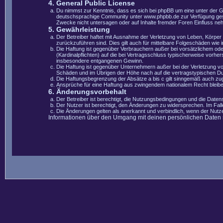
4. General Public License
Du nimmst zur Kenntnis, dass es sich bei phpBB um eine unter der 
deutschsprachige Community unter www.phpbb.de zur Verfügung gestel
Zwecke nicht untersagen oder auf Inhalte fremder Foren Einfluss ne
5. Gewährleistung
Der Betreiber haftet mit Ausnahme der Verletzung von Leben, Körper u
zurückzuführen sind. Dies gilt auch für mittelbare Folgeschäden wi
Die Haftung ist gegenüber Verbrauchern außer bei vorsätzlichem ode
(Kardinalpflichten) auf die bei Vertragsschluss typischerweise vorh
insbesondere entgangenen Gewinn.
Die Haftung ist gegenüber Unternehmern außer bei der Verletzung vo
Schäden und im Übrigen der Höhe nach auf die vertragstypischen Du
Die Haftungsbegrenzung der Absätze a bis c gilt sinngemäß auch zugu
Ansprüche für eine Haftung aus zwingendem nationalem Recht bleibe
6. Änderungsvorbehalt
Der Betreiber ist berechtigt, die Nutzungsbedingungen und die Datens
Der Nutzer ist berechtigt, den Änderungen zu widersprechen. Im Fal
Die Änderungen gelten als anerkannt und verbindlich, wenn der Nut
Informationen über den Umgang mit deinen persönlichen Daten si