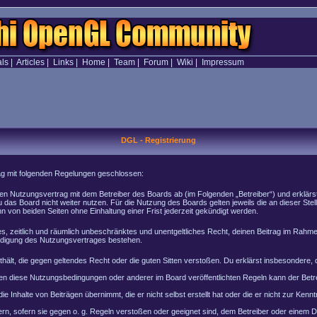
als
|
Articles
|
Links
|
Home
|
Team
|
Forum
|
Wiki
|
Impressum
DGL - Registrierung
rag mit folgenden Regelungen geschlossen:
inen Nutzungsvertrag mit dem Betreiber des Boards ab (im Folgenden „Betreiber“) und erklär
 das Board nicht weiter nutzen. Für die Nutzung des Boards gelten jeweils die an dieser Stel
von beiden Seiten ohne Einhaltung einer Frist jederzeit gekündigt werden.
ches, zeitlich und räumlich unbeschränktes und unentgeltliches Recht, deinen Beitrag im Rah
ndigung des Nutzungsvertrages bestehen.
enthält, die gegen geltendes Recht oder die guten Sitten verstoßen. Du erklärst insbesondere
en diese Nutzungsbedingungen oder anderer im Board veröffentlichten Regeln kann der Bet
e Inhalte von Beiträgen übernimmt, die er nicht selbst erstellt hat oder die er nicht zur Ke
rn, sofern sie gegen o. g. Regeln verstoßen oder geeignet sind, dem Betreiber oder einem 