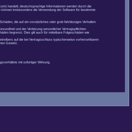
com) handelt; deutschsprachige Informationen werden durch die
Sie können insbesondere die Verwendung der Software für bestimmte
Schäden, die auf ein vorsätzliches oder grob fahrlässiges Verhalten
esundheit und der Verletzung wesentlicher Vertragspflichten
äden begrenzt. Dies gilt auch für mittelbare Folgeschäden wie
etreibers auf die bei Vertragsschluss typischerweise vorhersehbaren
enen Gewinn.
sverhältnis mit sofortiger Wirkung.