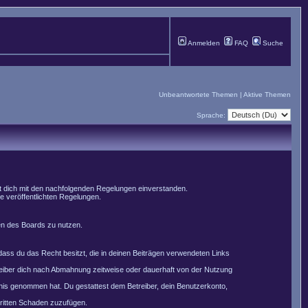
Anmelden
FAQ
Suche
Unbeantwortete Themen
|
Aktive Themen
Sprache:
st dich mit den nachfolgenden Regelungen einverstanden.
le veröffentlichten Regelungen.
men des Boards zu nutzen.
, dass du das Recht besitzt, die in deinen Beiträgen verwendeten Links
reiber dich nach Abmahnung zeitweise oder dauerhaft von der Nutzung
nntnis genommen hat. Du gestattest dem Betreiber, dein Benutzerkonto,
Dritten Schaden zuzufügen.