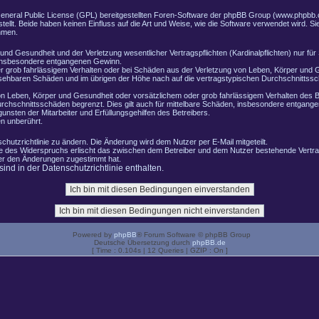
General Public License (GPL) bereitgestellten Foren-Software der phpBB Group (www.phpbb.
lt. Beide haben keinen Einfluss auf die Art und Weise, wie die Software verwendet wird. 
hmen.
nd Gesundheit und der Verletzung wesentlicher Vertragspflichten (Kardinalpflichten) nur für 
e insbesondere entgangenen Gewinn.
r grob fahrlässigem Verhalten oder bei Schäden aus der Verletzung von Leben, Körper und G
ersehbaren Schäden und im übrigen der Höhe nach auf die vertragstypischen Durchschnittssch
n Leben, Körper und Gesundheit oder vorsätzlichem oder grob fahrlässigem Verhalten des B
rchschnittsschäden begrenzt. Dies gilt auch für mittelbare Schäden, insbesondere entgang
nsten der Mitarbeiter und Erfüllungsgehilfen des Betreibers.
n unberührt.
chutzrichtlinie zu ändern. Die Änderung wird dem Nutzer per E-Mail mitgeteilt.
le des Widerspruchs erlischt das zwischen dem Betreiber und dem Nutzer bestehende Vertrag
zer den Änderungen zugestimmt hat.
nd in der Datenschutzrichtlinie enthalten.
Powered by
phpBB
® Forum Software © phpBB Group
Deutsche Übersetzung durch
phpBB.de
[ Time : 0.104s | 12 Queries | GZIP : On ]