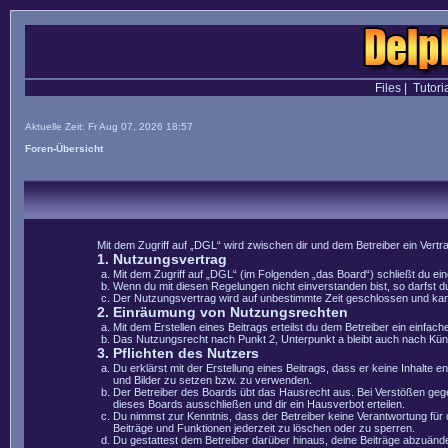
Files
|
Tutori
Aktuelle Zeit: Fr Aug 07, 2026 18:57
Foren-Übersicht
Mit dem Zugriff auf „DGL“ wird zwischen dir und dem Betreiber ein Vert
1. Nutzungsvertrag
Mit dem Zugriff auf „DGL“ (im Folgenden „das Board“) schließt du e
Wenn du mit diesen Regelungen nicht einverstanden bist, so darfst du
Der Nutzungsvertrag wird auf unbestimmte Zeit geschlossen und kann 
2. Einräumung von Nutzungsrechten
Mit dem Erstellen eines Beitrags erteilst du dem Betreiber ein einfa
Das Nutzungsrecht nach Punkt 2, Unterpunkt a bleibt auch nach Kü
3. Pflichten des Nutzers
Du erklärst mit der Erstellung eines Beitrags, dass er keine Inhalte 
und Bilder zu setzen bzw. zu verwenden.
Der Betreiber des Boards übt das Hausrecht aus. Bei Verstößen geg
dieses Boards ausschließen und dir ein Hausverbot erteilen.
Du nimmst zur Kenntnis, dass der Betreiber keine Verantwortung für di
Beiträge und Funktionen jederzeit zu löschen oder zu sperren.
Du gestattest dem Betreiber darüber hinaus, deine Beiträge abzuände