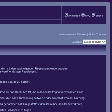
Anmelden
FAQ
Suche
Unbeantwortete Themen
|
Aktive Themen
Sprache:
st dich mit den nachfolgenden Regelungen einverstanden.
le veröffentlichten Regelungen.
men des Boards zu nutzen.
, dass du das Recht besitzt, die in deinen Beiträgen verwendeten Links
reiber dich nach Abmahnung zeitweise oder dauerhaft von der Nutzung
nntnis genommen hat. Du gestattest dem Betreiber, dein Benutzerkonto,
Dritten Schaden zuzufügen.