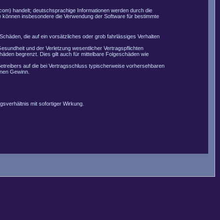
com) handelt; deutschsprachige Informationen werden durch die
Sie können insbesondere die Verwendung der Software für bestimmte
Schäden, die auf ein vorsätzliches oder grob fahrlässiges Verhalten
esundheit und der Verletzung wesentlicher Vertragspflichten
äden begrenzt. Dies gilt auch für mittelbare Folgeschäden wie
etreibers auf die bei Vertragsschluss typischerweise vorhersehbaren
enen Gewinn.
sverhältnis mit sofortiger Wirkung.