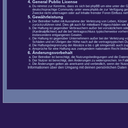
4. General Public License
Du nimmst zur Kenntnis, dass es sich bei phpBB um eine unter der 
deutschsprachige Community unter www.phpbb.de zur Verfügung gestel
Zwecke nicht untersagen oder auf Inhalte fremder Foren Einfluss ne
5. Gewährleistung
Der Betreiber haftet mit Ausnahme der Verletzung von Leben, Körper u
zurückzuführen sind. Dies gilt auch für mittelbare Folgeschäden wi
Die Haftung ist gegenüber Verbrauchern außer bei vorsätzlichem ode
(Kardinalpflichten) auf die bei Vertragsschluss typischerweise vorh
insbesondere entgangenen Gewinn.
Die Haftung ist gegenüber Unternehmern außer bei der Verletzung vo
Schäden und im Übrigen der Höhe nach auf die vertragstypischen Du
Die Haftungsbegrenzung der Absätze a bis c gilt sinngemäß auch zugu
Ansprüche für eine Haftung aus zwingendem nationalem Recht bleibe
6. Änderungsvorbehalt
Der Betreiber ist berechtigt, die Nutzungsbedingungen und die Datens
Der Nutzer ist berechtigt, den Änderungen zu widersprechen. Im Fal
Die Änderungen gelten als anerkannt und verbindlich, wenn der Nut
Informationen über den Umgang mit deinen persönlichen Daten si