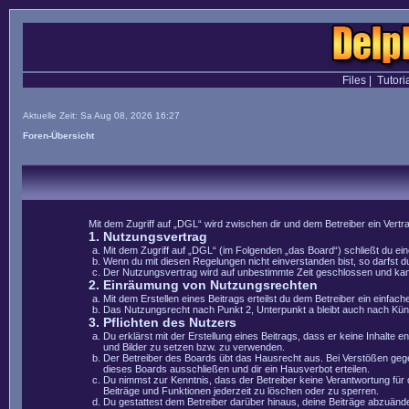
Files
|
Tutori
Aktuelle Zeit: Sa Aug 08, 2026 16:27
Foren-Übersicht
Mit dem Zugriff auf „DGL“ wird zwischen dir und dem Betreiber ein Vert
1. Nutzungsvertrag
Mit dem Zugriff auf „DGL“ (im Folgenden „das Board“) schließt du e
Wenn du mit diesen Regelungen nicht einverstanden bist, so darfst du
Der Nutzungsvertrag wird auf unbestimmte Zeit geschlossen und kann 
2. Einräumung von Nutzungsrechten
Mit dem Erstellen eines Beitrags erteilst du dem Betreiber ein einfa
Das Nutzungsrecht nach Punkt 2, Unterpunkt a bleibt auch nach Kü
3. Pflichten des Nutzers
Du erklärst mit der Erstellung eines Beitrags, dass er keine Inhalte 
und Bilder zu setzen bzw. zu verwenden.
Der Betreiber des Boards übt das Hausrecht aus. Bei Verstößen geg
dieses Boards ausschließen und dir ein Hausverbot erteilen.
Du nimmst zur Kenntnis, dass der Betreiber keine Verantwortung für di
Beiträge und Funktionen jederzeit zu löschen oder zu sperren.
Du gestattest dem Betreiber darüber hinaus, deine Beiträge abzuände