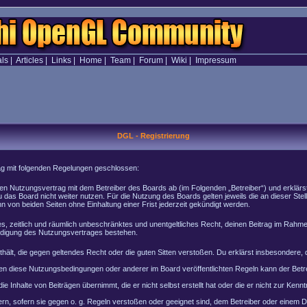
als
|
Articles
|
Links
|
Home
|
Team
|
Forum
|
Wiki
|
Impressum
DGL - Registrierung
rag mit folgenden Regelungen geschlossen:
inen Nutzungsvertrag mit dem Betreiber des Boards ab (im Folgenden „Betreiber“) und erklär
 das Board nicht weiter nutzen. Für die Nutzung des Boards gelten jeweils die an dieser Stel
von beiden Seiten ohne Einhaltung einer Frist jederzeit gekündigt werden.
ches, zeitlich und räumlich unbeschränktes und unentgeltliches Recht, deinen Beitrag im Rah
ndigung des Nutzungsvertrages bestehen.
enthält, die gegen geltendes Recht oder die guten Sitten verstoßen. Du erklärst insbesondere
en diese Nutzungsbedingungen oder anderer im Board veröffentlichten Regeln kann der Bet
e Inhalte von Beiträgen übernimmt, die er nicht selbst erstellt hat oder die er nicht zur Ke
rn, sofern sie gegen o. g. Regeln verstoßen oder geeignet sind, dem Betreiber oder einem 