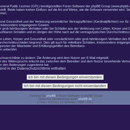
General Public License (GPL) bereitgestellten Foren-Software der phpBB Group (www.phpbb.
lt. Beide haben keinen Einfluss auf die Art und Weise, wie die Software verwendet wird. 
hmen.
nd Gesundheit und der Verletzung wesentlicher Vertragspflichten (Kardinalpflichten) nur für 
e insbesondere entgangenen Gewinn.
r grob fahrlässigem Verhalten oder bei Schäden aus der Verletzung von Leben, Körper und G
ersehbaren Schäden und im übrigen der Höhe nach auf die vertragstypischen Durchschnittssch
n Leben, Körper und Gesundheit oder vorsätzlichem oder grob fahrlässigem Verhalten des B
rchschnittsschäden begrenzt. Dies gilt auch für mittelbare Schäden, insbesondere entgang
nsten der Mitarbeiter und Erfüllungsgehilfen des Betreibers.
n unberührt.
chutzrichtlinie zu ändern. Die Änderung wird dem Nutzer per E-Mail mitgeteilt.
le des Widerspruchs erlischt das zwischen dem Betreiber und dem Nutzer bestehende Vertrag
zer den Änderungen zugestimmt hat.
nd in der Datenschutzrichtlinie enthalten.
Powered by
phpBB
® Forum Software © phpBB Group
Deutsche Übersetzung durch
phpBB.de
[ Time : 0.012s | 12 Queries | GZIP : On ]