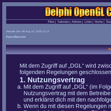
Files
|
Tutorials
|
Articles
|
Links
|
Home
|
Te
Aktuelle Zeit: Mo Aug 10, 2026 12:13
Foren-Übersicht
D
Mit dem Zugriff auf „DGL“ wird zwis
folgenden Regelungen geschlossen
1. Nutzungsvertrag
Mit dem Zugriff auf „DGL“ (im Fol
Nutzungsvertrag mit dem Betreibe
und erklärst dich mit den nachfo
Wenn du mit diesen Regelungen nic