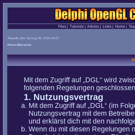
Files
|
Tutorials
|
Articles
|
Links
|
Home
|
Te
Aktuelle Zeit: Sa Aug 08, 2026 00:07
Foren-Übersicht
D
Mit dem Zugriff auf „DGL“ wird zwis
folgenden Regelungen geschlossen
1. Nutzungsvertrag
Mit dem Zugriff auf „DGL“ (im Fol
Nutzungsvertrag mit dem Betreibe
und erklärst dich mit den nachfo
Wenn du mit diesen Regelungen nic