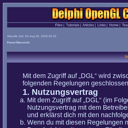
Files
|
Tutorials
|
Articles
|
Links
|
Home
|
Te
Aktuelle Zeit: Do Aug 06, 2026 05:20
Foren-Übersicht
D
Mit dem Zugriff auf „DGL“ wird zwis
folgenden Regelungen geschlossen
1. Nutzungsvertrag
Mit dem Zugriff auf „DGL“ (im Fol
Nutzungsvertrag mit dem Betreibe
und erklärst dich mit den nachfo
Wenn du mit diesen Regelungen nic