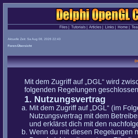
Files
|
Tutorials
|
Articles
|
Links
|
Home
|
Te
Aktuelle Zeit: Sa Aug 08, 2026 22:43
Foren-Übersicht
D
Mit dem Zugriff auf „DGL“ wird zwis
folgenden Regelungen geschlossen
1. Nutzungsvertrag
Mit dem Zugriff auf „DGL“ (im Fol
Nutzungsvertrag mit dem Betreibe
und erklärst dich mit den nachfo
Wenn du mit diesen Regelungen nic