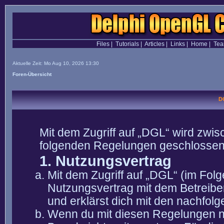
Files
|
Tutorials
|
Articles
|
Links
|
Home
|
Te
Aktuelle Zeit: Mo Aug 10, 2026 13:30
Foren-Übersicht
D
Mit dem Zugriff auf „DGL“ wird zwis
folgenden Regelungen geschlossen
1. Nutzungsvertrag
Mit dem Zugriff auf „DGL“ (im Fol
Nutzungsvertrag mit dem Betreibe
und erklärst dich mit den nachfo
Wenn du mit diesen Regelungen nic