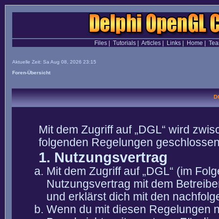
Files
|
Tutorials
|
Articles
|
Links
|
Home
|
Te
Aktuelle Zeit: Sa Aug 08, 2026 23:15
Foren-Übersicht
D
Mit dem Zugriff auf „DGL“ wird zwis
folgenden Regelungen geschlossen
1. Nutzungsvertrag
Mit dem Zugriff auf „DGL“ (im Fol
Nutzungsvertrag mit dem Betreibe
und erklärst dich mit den nachfo
Wenn du mit diesen Regelungen nic