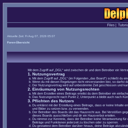
Files
|
Tutori
Aktuelle Zeit: Fr Aug 07, 2026 05:07
Foren-Übersicht
Mit dem Zugriff auf „DGL“ wird zwischen dir und dem Betreiber ein Vert
1. Nutzungsvertrag
Mit dem Zugriff auf „DGL“ (im Folgenden „das Board“) schließt du e
Wenn du mit diesen Regelungen nicht einverstanden bist, so darfst du
Der Nutzungsvertrag wird auf unbestimmte Zeit geschlossen und kann 
2. Einräumung von Nutzungsrechten
Mit dem Erstellen eines Beitrags erteilst du dem Betreiber ein einfa
Das Nutzungsrecht nach Punkt 2, Unterpunkt a bleibt auch nach Kü
3. Pflichten des Nutzers
Du erklärst mit der Erstellung eines Beitrags, dass er keine Inhalte 
und Bilder zu setzen bzw. zu verwenden.
Der Betreiber des Boards übt das Hausrecht aus. Bei Verstößen geg
dieses Boards ausschließen und dir ein Hausverbot erteilen.
Du nimmst zur Kenntnis, dass der Betreiber keine Verantwortung für di
Beiträge und Funktionen jederzeit zu löschen oder zu sperren.
Du gestattest dem Betreiber darüber hinaus, deine Beiträge abzuände