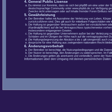
4. General Public License
Du nimmst zur Kenntnis, dass es sich bei phpBB um eine unter der 
deutschsprachige Community unter www.phpbb.de zur Verfügung gestel
Zwecke nicht untersagen oder auf Inhalte fremder Foren Einfluss ne
5. Gewährleistung
Der Betreiber haftet mit Ausnahme der Verletzung von Leben, Körper u
zurückzuführen sind. Dies gilt auch für mittelbare Folgeschäden wi
Die Haftung ist gegenüber Verbrauchern außer bei vorsätzlichem ode
(Kardinalpflichten) auf die bei Vertragsschluss typischerweise vorh
insbesondere entgangenen Gewinn.
Die Haftung ist gegenüber Unternehmern außer bei der Verletzung vo
Schäden und im Übrigen der Höhe nach auf die vertragstypischen Du
Die Haftungsbegrenzung der Absätze a bis c gilt sinngemäß auch zugu
Ansprüche für eine Haftung aus zwingendem nationalem Recht bleibe
6. Änderungsvorbehalt
Der Betreiber ist berechtigt, die Nutzungsbedingungen und die Datens
Der Nutzer ist berechtigt, den Änderungen zu widersprechen. Im Fal
Die Änderungen gelten als anerkannt und verbindlich, wenn der Nut
Informationen über den Umgang mit deinen persönlichen Daten si