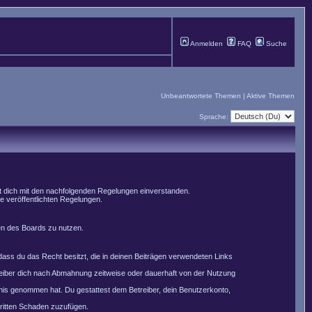
Anmelden
FAQ
Suche
Unbeantwortete Themen
|
Aktive Themen
Sprache:
st dich mit den nachfolgenden Regelungen einverstanden.
le veröffentlichten Regelungen.
men des Boards zu nutzen.
, dass du das Recht besitzt, die in deinen Beiträgen verwendeten Links
reiber dich nach Abmahnung zeitweise oder dauerhaft von der Nutzung
nntnis genommen hat. Du gestattest dem Betreiber, dein Benutzerkonto,
Dritten Schaden zuzufügen.