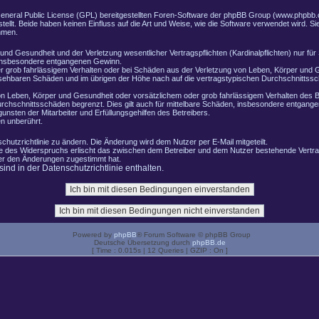
General Public License (GPL) bereitgestellten Foren-Software der phpBB Group (www.phpbb.
lt. Beide haben keinen Einfluss auf die Art und Weise, wie die Software verwendet wird. 
hmen.
nd Gesundheit und der Verletzung wesentlicher Vertragspflichten (Kardinalpflichten) nur für 
e insbesondere entgangenen Gewinn.
r grob fahrlässigem Verhalten oder bei Schäden aus der Verletzung von Leben, Körper und G
ersehbaren Schäden und im übrigen der Höhe nach auf die vertragstypischen Durchschnittssch
n Leben, Körper und Gesundheit oder vorsätzlichem oder grob fahrlässigem Verhalten des B
rchschnittsschäden begrenzt. Dies gilt auch für mittelbare Schäden, insbesondere entgang
nsten der Mitarbeiter und Erfüllungsgehilfen des Betreibers.
n unberührt.
chutzrichtlinie zu ändern. Die Änderung wird dem Nutzer per E-Mail mitgeteilt.
le des Widerspruchs erlischt das zwischen dem Betreiber und dem Nutzer bestehende Vertrag
zer den Änderungen zugestimmt hat.
nd in der Datenschutzrichtlinie enthalten.
Powered by
phpBB
® Forum Software © phpBB Group
Deutsche Übersetzung durch
phpBB.de
[ Time : 0.015s | 12 Queries | GZIP : On ]