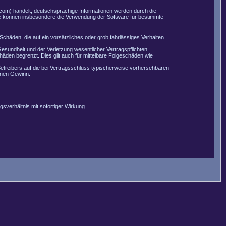
com) handelt; deutschsprachige Informationen werden durch die
Sie können insbesondere die Verwendung der Software für bestimmte
Schäden, die auf ein vorsätzliches oder grob fahrlässiges Verhalten
esundheit und der Verletzung wesentlicher Vertragspflichten
äden begrenzt. Dies gilt auch für mittelbare Folgeschäden wie
etreibers auf die bei Vertragsschluss typischerweise vorhersehbaren
enen Gewinn.
sverhältnis mit sofortiger Wirkung.