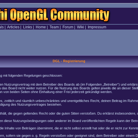
als
|
Articles
|
Links
|
Home
|
Team
|
Forum
|
Wiki
|
Impressum
DGL - Registrierung
rag mit folgenden Regelungen geschlossen:
inen Nutzungsvertrag mit dem Betreiber des Boards ab (im Folgenden „Betreiber“) und erklär
 das Board nicht weiter nutzen. Für die Nutzung des Boards gelten jeweils die an dieser Stel
von beiden Seiten ohne Einhaltung einer Frist jederzeit gekündigt werden.
ches, zeitlich und räumlich unbeschränktes und unentgeltliches Recht, deinen Beitrag im Rah
ndigung des Nutzungsvertrages bestehen.
enthält, die gegen geltendes Recht oder die guten Sitten verstoßen. Du erklärst insbesondere
en diese Nutzungsbedingungen oder anderer im Board veröffentlichten Regeln kann der Bet
e Inhalte von Beiträgen übernimmt, die er nicht selbst erstellt hat oder die er nicht zur Ke
rn, sofern sie gegen o. g. Regeln verstoßen oder geeignet sind, dem Betreiber oder einem 