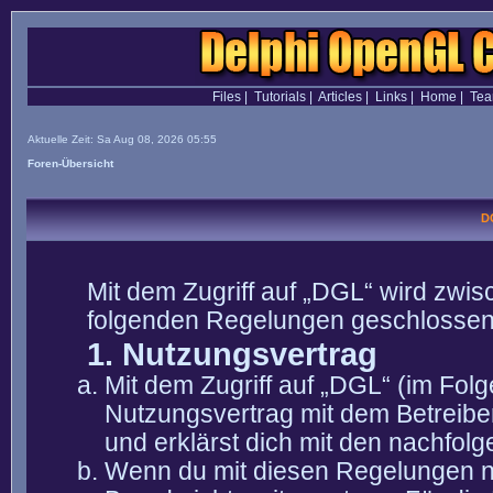
Files
|
Tutorials
|
Articles
|
Links
|
Home
|
Te
Aktuelle Zeit: Sa Aug 08, 2026 05:55
Foren-Übersicht
D
Mit dem Zugriff auf „DGL“ wird zwis
folgenden Regelungen geschlossen
1. Nutzungsvertrag
Mit dem Zugriff auf „DGL“ (im Fol
Nutzungsvertrag mit dem Betreibe
und erklärst dich mit den nachfo
Wenn du mit diesen Regelungen nic