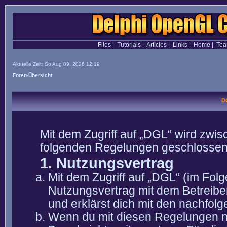
Files
|
Tutorials
|
Articles
|
Links
|
Home
|
Te
Aktuelle Zeit: So Aug 09, 2026 12:19
Foren-Übersicht
D
Mit dem Zugriff auf „DGL“ wird zwis
folgenden Regelungen geschlossen
1. Nutzungsvertrag
Mit dem Zugriff auf „DGL“ (im Fol
Nutzungsvertrag mit dem Betreibe
und erklärst dich mit den nachfo
Wenn du mit diesen Regelungen nic