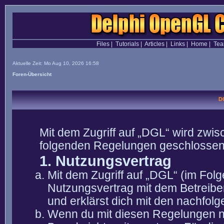
Files
|
Tutorials
|
Articles
|
Links
|
Home
|
Te
Aktuelle Zeit: Mo Aug 10, 2026 16:58
Foren-Übersicht
D
Mit dem Zugriff auf „DGL“ wird zwis
folgenden Regelungen geschlossen
1. Nutzungsvertrag
Mit dem Zugriff auf „DGL“ (im Fol
Nutzungsvertrag mit dem Betreibe
und erklärst dich mit den nachfo
Wenn du mit diesen Regelungen nic