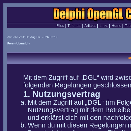
Files
|
Tutorials
|
Articles
|
Links
|
Home
|
Te
Aktuelle Zeit: Do Aug 06, 2026 05:19
Foren-Übersicht
D
Mit dem Zugriff auf „DGL“ wird zwis
folgenden Regelungen geschlossen
1. Nutzungsvertrag
Mit dem Zugriff auf „DGL“ (im Fol
Nutzungsvertrag mit dem Betreibe
und erklärst dich mit den nachfo
Wenn du mit diesen Regelungen nic