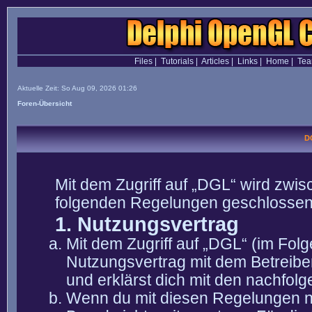
Files
|
Tutorials
|
Articles
|
Links
|
Home
|
Te
Aktuelle Zeit: So Aug 09, 2026 01:26
Foren-Übersicht
D
Mit dem Zugriff auf „DGL“ wird zwis
folgenden Regelungen geschlossen
1. Nutzungsvertrag
Mit dem Zugriff auf „DGL“ (im Fol
Nutzungsvertrag mit dem Betreibe
und erklärst dich mit den nachfo
Wenn du mit diesen Regelungen nic