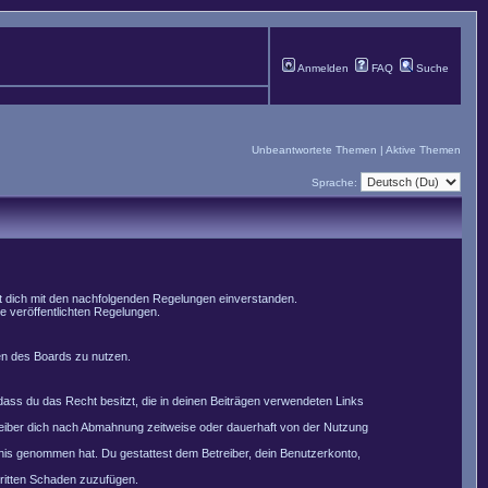
Anmelden
FAQ
Suche
Unbeantwortete Themen
|
Aktive Themen
Sprache:
st dich mit den nachfolgenden Regelungen einverstanden.
le veröffentlichten Regelungen.
men des Boards zu nutzen.
, dass du das Recht besitzt, die in deinen Beiträgen verwendeten Links
reiber dich nach Abmahnung zeitweise oder dauerhaft von der Nutzung
nntnis genommen hat. Du gestattest dem Betreiber, dein Benutzerkonto,
Dritten Schaden zuzufügen.