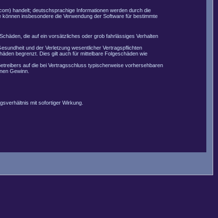
com) handelt; deutschsprachige Informationen werden durch die
Sie können insbesondere die Verwendung der Software für bestimmte
Schäden, die auf ein vorsätzliches oder grob fahrlässiges Verhalten
esundheit und der Verletzung wesentlicher Vertragspflichten
äden begrenzt. Dies gilt auch für mittelbare Folgeschäden wie
etreibers auf die bei Vertragsschluss typischerweise vorhersehbaren
enen Gewinn.
sverhältnis mit sofortiger Wirkung.