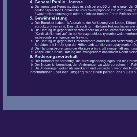
4. General Public License
Du nimmst zur Kenntnis, dass es sich bei phpBB um eine unter der 
deutschsprachige Community unter www.phpbb.de zur Verfügung gestel
Zwecke nicht untersagen oder auf Inhalte fremder Foren Einfluss ne
5. Gewährleistung
Der Betreiber haftet mit Ausnahme der Verletzung von Leben, Körper u
zurückzuführen sind. Dies gilt auch für mittelbare Folgeschäden wi
Die Haftung ist gegenüber Verbrauchern außer bei vorsätzlichem ode
(Kardinalpflichten) auf die bei Vertragsschluss typischerweise vorh
insbesondere entgangenen Gewinn.
Die Haftung ist gegenüber Unternehmern außer bei der Verletzung vo
Schäden und im Übrigen der Höhe nach auf die vertragstypischen Du
Die Haftungsbegrenzung der Absätze a bis c gilt sinngemäß auch zugu
Ansprüche für eine Haftung aus zwingendem nationalem Recht bleibe
6. Änderungsvorbehalt
Der Betreiber ist berechtigt, die Nutzungsbedingungen und die Datens
Der Nutzer ist berechtigt, den Änderungen zu widersprechen. Im Fal
Die Änderungen gelten als anerkannt und verbindlich, wenn der Nut
Informationen über den Umgang mit deinen persönlichen Daten si