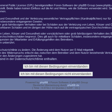
General Public License (GPL) bereitgestellten Foren-Software der phpBB Group (www.phpbb.
lt. Beide haben keinen Einfluss auf die Art und Weise, wie die Software verwendet wird. 
hmen.
nd Gesundheit und der Verletzung wesentlicher Vertragspflichten (Kardinalpflichten) nur für 
e insbesondere entgangenen Gewinn.
r grob fahrlässigem Verhalten oder bei Schäden aus der Verletzung von Leben, Körper und G
ersehbaren Schäden und im übrigen der Höhe nach auf die vertragstypischen Durchschnittssch
n Leben, Körper und Gesundheit oder vorsätzlichem oder grob fahrlässigem Verhalten des B
rchschnittsschäden begrenzt. Dies gilt auch für mittelbare Schäden, insbesondere entgang
nsten der Mitarbeiter und Erfüllungsgehilfen des Betreibers.
n unberührt.
chutzrichtlinie zu ändern. Die Änderung wird dem Nutzer per E-Mail mitgeteilt.
le des Widerspruchs erlischt das zwischen dem Betreiber und dem Nutzer bestehende Vertrag
zer den Änderungen zugestimmt hat.
nd in der Datenschutzrichtlinie enthalten.
Powered by
phpBB
® Forum Software © phpBB Group
Deutsche Übersetzung durch
phpBB.de
[ Time : 0.072s | 14 Queries | GZIP : On ]