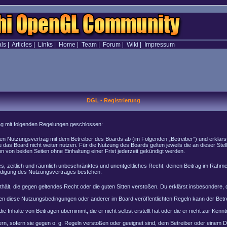
als
|
Articles
|
Links
|
Home
|
Team
|
Forum
|
Wiki
|
Impressum
DGL - Registrierung
rag mit folgenden Regelungen geschlossen:
inen Nutzungsvertrag mit dem Betreiber des Boards ab (im Folgenden „Betreiber“) und erklär
 das Board nicht weiter nutzen. Für die Nutzung des Boards gelten jeweils die an dieser Stel
von beiden Seiten ohne Einhaltung einer Frist jederzeit gekündigt werden.
ches, zeitlich und räumlich unbeschränktes und unentgeltliches Recht, deinen Beitrag im Rah
ndigung des Nutzungsvertrages bestehen.
enthält, die gegen geltendes Recht oder die guten Sitten verstoßen. Du erklärst insbesondere
en diese Nutzungsbedingungen oder anderer im Board veröffentlichten Regeln kann der Bet
e Inhalte von Beiträgen übernimmt, die er nicht selbst erstellt hat oder die er nicht zur Ke
rn, sofern sie gegen o. g. Regeln verstoßen oder geeignet sind, dem Betreiber oder einem 