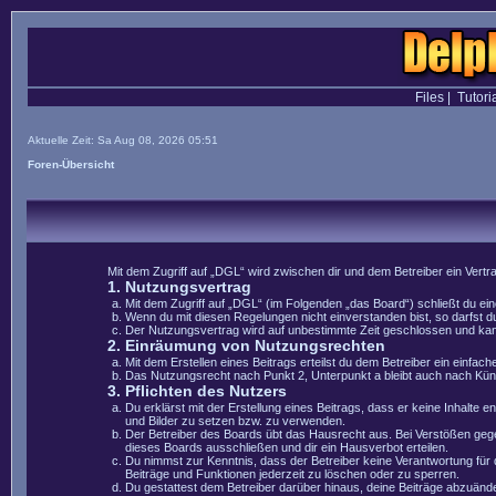
Files
|
Tutori
Aktuelle Zeit: Sa Aug 08, 2026 05:51
Foren-Übersicht
Mit dem Zugriff auf „DGL“ wird zwischen dir und dem Betreiber ein Vert
1. Nutzungsvertrag
Mit dem Zugriff auf „DGL“ (im Folgenden „das Board“) schließt du e
Wenn du mit diesen Regelungen nicht einverstanden bist, so darfst du
Der Nutzungsvertrag wird auf unbestimmte Zeit geschlossen und kann 
2. Einräumung von Nutzungsrechten
Mit dem Erstellen eines Beitrags erteilst du dem Betreiber ein einfa
Das Nutzungsrecht nach Punkt 2, Unterpunkt a bleibt auch nach Kü
3. Pflichten des Nutzers
Du erklärst mit der Erstellung eines Beitrags, dass er keine Inhalte 
und Bilder zu setzen bzw. zu verwenden.
Der Betreiber des Boards übt das Hausrecht aus. Bei Verstößen geg
dieses Boards ausschließen und dir ein Hausverbot erteilen.
Du nimmst zur Kenntnis, dass der Betreiber keine Verantwortung für di
Beiträge und Funktionen jederzeit zu löschen oder zu sperren.
Du gestattest dem Betreiber darüber hinaus, deine Beiträge abzuände