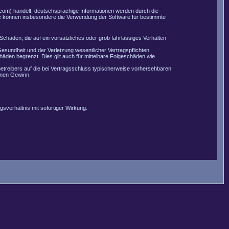
com) handelt; deutschsprachige Informationen werden durch die
Sie können insbesondere die Verwendung der Software für bestimmte
Schäden, die auf ein vorsätzliches oder grob fahrlässiges Verhalten
esundheit und der Verletzung wesentlicher Vertragspflichten
äden begrenzt. Dies gilt auch für mittelbare Folgeschäden wie
etreibers auf die bei Vertragsschluss typischerweise vorhersehbaren
enen Gewinn.
sverhältnis mit sofortiger Wirkung.