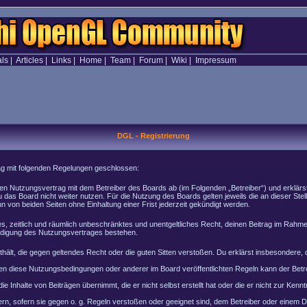
als
|
Articles
|
Links
|
Home
|
Team
|
Forum
|
Wiki
|
Impressum
DGL - Registrierung
rag mit folgenden Regelungen geschlossen:
inen Nutzungsvertrag mit dem Betreiber des Boards ab (im Folgenden „Betreiber“) und erklär
 das Board nicht weiter nutzen. Für die Nutzung des Boards gelten jeweils die an dieser Stel
von beiden Seiten ohne Einhaltung einer Frist jederzeit gekündigt werden.
ches, zeitlich und räumlich unbeschränktes und unentgeltliches Recht, deinen Beitrag im Rah
ndigung des Nutzungsvertrages bestehen.
enthält, die gegen geltendes Recht oder die guten Sitten verstoßen. Du erklärst insbesondere
en diese Nutzungsbedingungen oder anderer im Board veröffentlichten Regeln kann der Bet
e Inhalte von Beiträgen übernimmt, die er nicht selbst erstellt hat oder die er nicht zur Ke
rn, sofern sie gegen o. g. Regeln verstoßen oder geeignet sind, dem Betreiber oder einem 