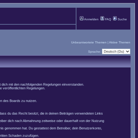
Anmelden
FAQ
Suche
Unbeantwortete Themen
|
Aktive Themen
Sprache:
st dich mit den nachfolgenden Regelungen einverstanden.
le veröffentlichten Regelungen.
men des Boards zu nutzen.
, dass du das Recht besitzt, die in deinen Beiträgen verwendeten Links
reiber dich nach Abmahnung zeitweise oder dauerhaft von der Nutzung
nntnis genommen hat. Du gestattest dem Betreiber, dein Benutzerkonto,
Dritten Schaden zuzufügen.