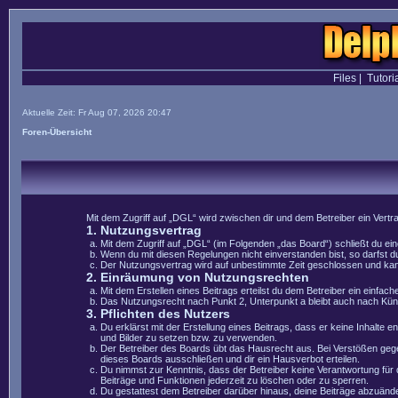
Files
|
Tutori
Aktuelle Zeit: Fr Aug 07, 2026 20:47
Foren-Übersicht
Mit dem Zugriff auf „DGL“ wird zwischen dir und dem Betreiber ein Vert
1. Nutzungsvertrag
Mit dem Zugriff auf „DGL“ (im Folgenden „das Board“) schließt du e
Wenn du mit diesen Regelungen nicht einverstanden bist, so darfst du
Der Nutzungsvertrag wird auf unbestimmte Zeit geschlossen und kann 
2. Einräumung von Nutzungsrechten
Mit dem Erstellen eines Beitrags erteilst du dem Betreiber ein einfa
Das Nutzungsrecht nach Punkt 2, Unterpunkt a bleibt auch nach Kü
3. Pflichten des Nutzers
Du erklärst mit der Erstellung eines Beitrags, dass er keine Inhalte 
und Bilder zu setzen bzw. zu verwenden.
Der Betreiber des Boards übt das Hausrecht aus. Bei Verstößen geg
dieses Boards ausschließen und dir ein Hausverbot erteilen.
Du nimmst zur Kenntnis, dass der Betreiber keine Verantwortung für di
Beiträge und Funktionen jederzeit zu löschen oder zu sperren.
Du gestattest dem Betreiber darüber hinaus, deine Beiträge abzuände