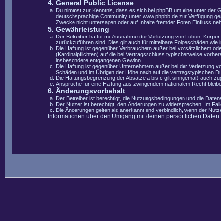
4. General Public License
Du nimmst zur Kenntnis, dass es sich bei phpBB um eine unter der 
deutschsprachige Community unter www.phpbb.de zur Verfügung gestel
Zwecke nicht untersagen oder auf Inhalte fremder Foren Einfluss ne
5. Gewährleistung
Der Betreiber haftet mit Ausnahme der Verletzung von Leben, Körper u
zurückzuführen sind. Dies gilt auch für mittelbare Folgeschäden wi
Die Haftung ist gegenüber Verbrauchern außer bei vorsätzlichem ode
(Kardinalpflichten) auf die bei Vertragsschluss typischerweise vorh
insbesondere entgangenen Gewinn.
Die Haftung ist gegenüber Unternehmern außer bei der Verletzung vo
Schäden und im Übrigen der Höhe nach auf die vertragstypischen Du
Die Haftungsbegrenzung der Absätze a bis c gilt sinngemäß auch zugu
Ansprüche für eine Haftung aus zwingendem nationalem Recht bleibe
6. Änderungsvorbehalt
Der Betreiber ist berechtigt, die Nutzungsbedingungen und die Datens
Der Nutzer ist berechtigt, den Änderungen zu widersprechen. Im Fal
Die Änderungen gelten als anerkannt und verbindlich, wenn der Nut
Informationen über den Umgang mit deinen persönlichen Daten si