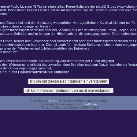
General Public License (GPL) bereitgestellten Foren-Software der phpBB Group (www.phpbb.
lt. Beide haben keinen Einfluss auf die Art und Weise, wie die Software verwendet wird. 
hmen.
nd Gesundheit und der Verletzung wesentlicher Vertragspflichten (Kardinalpflichten) nur für 
e insbesondere entgangenen Gewinn.
r grob fahrlässigem Verhalten oder bei Schäden aus der Verletzung von Leben, Körper und G
ersehbaren Schäden und im übrigen der Höhe nach auf die vertragstypischen Durchschnittssch
n Leben, Körper und Gesundheit oder vorsätzlichem oder grob fahrlässigem Verhalten des B
rchschnittsschäden begrenzt. Dies gilt auch für mittelbare Schäden, insbesondere entgang
nsten der Mitarbeiter und Erfüllungsgehilfen des Betreibers.
n unberührt.
chutzrichtlinie zu ändern. Die Änderung wird dem Nutzer per E-Mail mitgeteilt.
le des Widerspruchs erlischt das zwischen dem Betreiber und dem Nutzer bestehende Vertrag
zer den Änderungen zugestimmt hat.
nd in der Datenschutzrichtlinie enthalten.
Powered by
phpBB
® Forum Software © phpBB Group
Deutsche Übersetzung durch
phpBB.de
[ Time : 0.084s | 14 Queries | GZIP : On ]