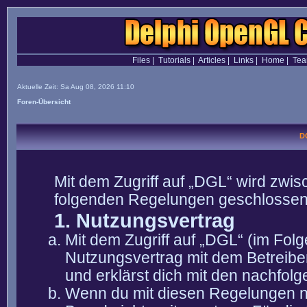
Files
|
Tutorials
|
Articles
|
Links
|
Home
|
Te
Aktuelle Zeit: Sa Aug 08, 2026 11:10
Foren-Übersicht
D
Mit dem Zugriff auf „DGL“ wird zwis
folgenden Regelungen geschlossen
1. Nutzungsvertrag
Mit dem Zugriff auf „DGL“ (im Fol
Nutzungsvertrag mit dem Betreibe
und erklärst dich mit den nachfo
Wenn du mit diesen Regelungen nic