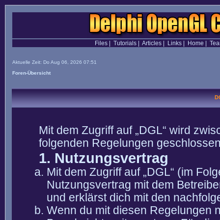
Files
|
Tutorials
|
Articles
|
Links
|
Home
|
Te
Aktuelle Zeit: Do Aug 06, 2026 07:51
Foren-Übersicht
D
Mit dem Zugriff auf „DGL“ wird zwis
folgenden Regelungen geschlossen
1. Nutzungsvertrag
Mit dem Zugriff auf „DGL“ (im Fol
Nutzungsvertrag mit dem Betreibe
und erklärst dich mit den nachfo
Wenn du mit diesen Regelungen nic