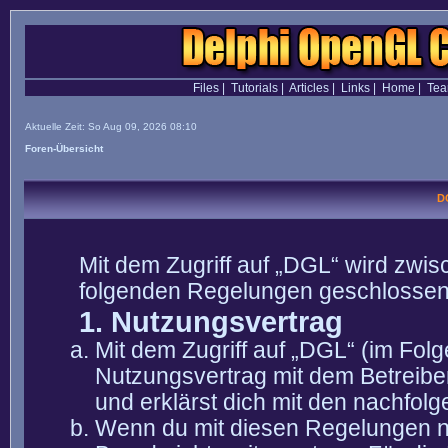
Files
|
Tutorials
|
Articles
|
Links
|
Home
|
Te
Aktuelle Zeit: So Aug 09, 2026 08:10
Foren-Übersicht
D
Mit dem Zugriff auf „DGL“ wird zwis
folgenden Regelungen geschlossen
1. Nutzungsvertrag
Mit dem Zugriff auf „DGL“ (im Fol
Nutzungsvertrag mit dem Betreibe
und erklärst dich mit den nachfo
Wenn du mit diesen Regelungen nic