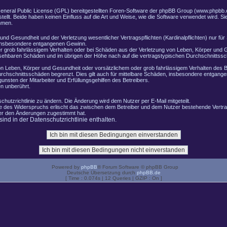
General Public License (GPL) bereitgestellten Foren-Software der phpBB Group (www.phpbb.
lt. Beide haben keinen Einfluss auf die Art und Weise, wie die Software verwendet wird. 
hmen.
nd Gesundheit und der Verletzung wesentlicher Vertragspflichten (Kardinalpflichten) nur für 
e insbesondere entgangenen Gewinn.
r grob fahrlässigem Verhalten oder bei Schäden aus der Verletzung von Leben, Körper und G
ersehbaren Schäden und im übrigen der Höhe nach auf die vertragstypischen Durchschnittssch
n Leben, Körper und Gesundheit oder vorsätzlichem oder grob fahrlässigem Verhalten des B
rchschnittsschäden begrenzt. Dies gilt auch für mittelbare Schäden, insbesondere entgang
nsten der Mitarbeiter und Erfüllungsgehilfen des Betreibers.
n unberührt.
chutzrichtlinie zu ändern. Die Änderung wird dem Nutzer per E-Mail mitgeteilt.
le des Widerspruchs erlischt das zwischen dem Betreiber und dem Nutzer bestehende Vertrag
zer den Änderungen zugestimmt hat.
nd in der Datenschutzrichtlinie enthalten.
Powered by
phpBB
® Forum Software © phpBB Group
Deutsche Übersetzung durch
phpBB.de
[ Time : 0.074s | 12 Queries | GZIP : On ]