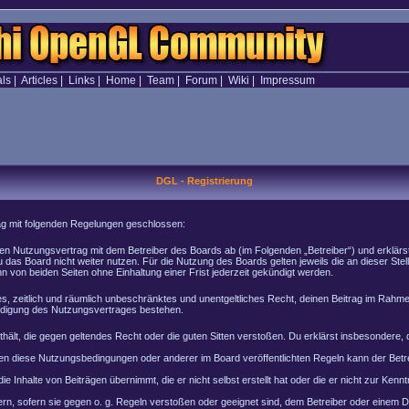
als
|
Articles
|
Links
|
Home
|
Team
|
Forum
|
Wiki
|
Impressum
DGL - Registrierung
rag mit folgenden Regelungen geschlossen:
inen Nutzungsvertrag mit dem Betreiber des Boards ab (im Folgenden „Betreiber“) und erklär
 das Board nicht weiter nutzen. Für die Nutzung des Boards gelten jeweils die an dieser Stel
von beiden Seiten ohne Einhaltung einer Frist jederzeit gekündigt werden.
ches, zeitlich und räumlich unbeschränktes und unentgeltliches Recht, deinen Beitrag im Rah
ndigung des Nutzungsvertrages bestehen.
enthält, die gegen geltendes Recht oder die guten Sitten verstoßen. Du erklärst insbesondere
en diese Nutzungsbedingungen oder anderer im Board veröffentlichten Regeln kann der Bet
e Inhalte von Beiträgen übernimmt, die er nicht selbst erstellt hat oder die er nicht zur Ke
rn, sofern sie gegen o. g. Regeln verstoßen oder geeignet sind, dem Betreiber oder einem 