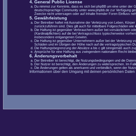
4. General Public License
Du nimmst zur Kenntnis, dass es sich bei phpBB um eine unter der 
deutschsprachige Community unter www.phpbb.de zur Verfügung gestel
Zwecke nicht untersagen oder auf Inhalte fremder Foren Einfluss ne
5. Gewährleistung
Der Betreiber haftet mit Ausnahme der Verletzung von Leben, Körper u
zurückzuführen sind. Dies gilt auch für mittelbare Folgeschäden wi
Die Haftung ist gegenüber Verbrauchern außer bei vorsätzlichem ode
(Kardinalpflichten) auf die bei Vertragsschluss typischerweise vorh
insbesondere entgangenen Gewinn.
Die Haftung ist gegenüber Unternehmern außer bei der Verletzung vo
Schäden und im Übrigen der Höhe nach auf die vertragstypischen Du
Die Haftungsbegrenzung der Absätze a bis c gilt sinngemäß auch zugu
Ansprüche für eine Haftung aus zwingendem nationalem Recht bleibe
6. Änderungsvorbehalt
Der Betreiber ist berechtigt, die Nutzungsbedingungen und die Datens
Der Nutzer ist berechtigt, den Änderungen zu widersprechen. Im Fal
Die Änderungen gelten als anerkannt und verbindlich, wenn der Nut
Informationen über den Umgang mit deinen persönlichen Daten si