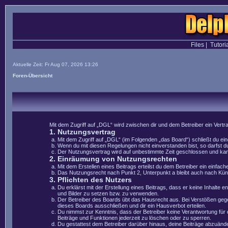
Files
|
Tutori
Aktuelle Zeit: Fr Aug 07, 2026 13:26
Foren-Übersicht
Mit dem Zugriff auf „DGL“ wird zwischen dir und dem Betreiber ein Vert
1. Nutzungsvertrag
Mit dem Zugriff auf „DGL“ (im Folgenden „das Board“) schließt du e
Wenn du mit diesen Regelungen nicht einverstanden bist, so darfst du
Der Nutzungsvertrag wird auf unbestimmte Zeit geschlossen und kann 
2. Einräumung von Nutzungsrechten
Mit dem Erstellen eines Beitrags erteilst du dem Betreiber ein einfa
Das Nutzungsrecht nach Punkt 2, Unterpunkt a bleibt auch nach Kü
3. Pflichten des Nutzers
Du erklärst mit der Erstellung eines Beitrags, dass er keine Inhalte 
und Bilder zu setzen bzw. zu verwenden.
Der Betreiber des Boards übt das Hausrecht aus. Bei Verstößen geg
dieses Boards ausschließen und dir ein Hausverbot erteilen.
Du nimmst zur Kenntnis, dass der Betreiber keine Verantwortung für di
Beiträge und Funktionen jederzeit zu löschen oder zu sperren.
Du gestattest dem Betreiber darüber hinaus, deine Beiträge abzuände