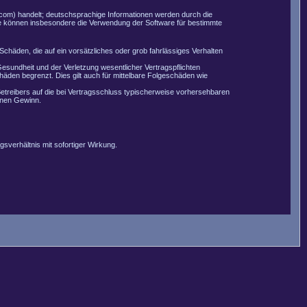
com) handelt; deutschsprachige Informationen werden durch die
Sie können insbesondere die Verwendung der Software für bestimmte
Schäden, die auf ein vorsätzliches oder grob fahrlässiges Verhalten
esundheit und der Verletzung wesentlicher Vertragspflichten
äden begrenzt. Dies gilt auch für mittelbare Folgeschäden wie
etreibers auf die bei Vertragsschluss typischerweise vorhersehbaren
enen Gewinn.
sverhältnis mit sofortiger Wirkung.