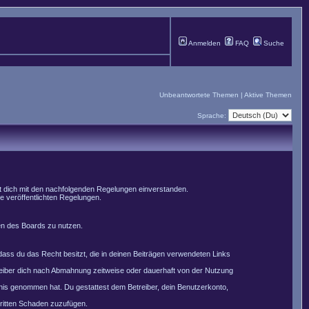
Anmelden
FAQ
Suche
Unbeantwortete Themen
|
Aktive Themen
Sprache:
st dich mit den nachfolgenden Regelungen einverstanden.
le veröffentlichten Regelungen.
men des Boards zu nutzen.
, dass du das Recht besitzt, die in deinen Beiträgen verwendeten Links
reiber dich nach Abmahnung zeitweise oder dauerhaft von der Nutzung
nntnis genommen hat. Du gestattest dem Betreiber, dein Benutzerkonto,
Dritten Schaden zuzufügen.