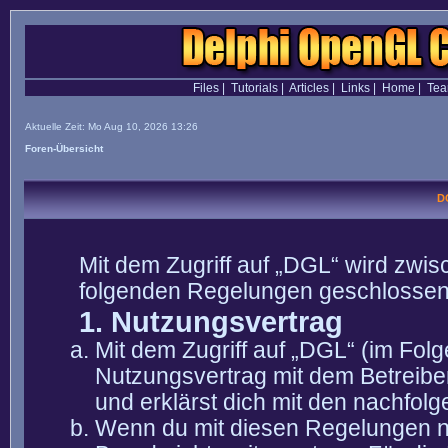
Files
|
Tutorials
|
Articles
|
Links
|
Home
|
Te
Aktuelle Zeit: Mo Aug 10, 2026 13:26
Foren-Übersicht
D
Mit dem Zugriff auf „DGL“ wird zwis
folgenden Regelungen geschlossen
1. Nutzungsvertrag
Mit dem Zugriff auf „DGL“ (im Fol
Nutzungsvertrag mit dem Betreibe
und erklärst dich mit den nachfo
Wenn du mit diesen Regelungen nic