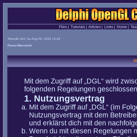
Files
|
Tutorials
|
Articles
|
Links
|
Home
|
Te
Aktuelle Zeit: Sa Aug 08, 2026 13:43
Foren-Übersicht
D
Mit dem Zugriff auf „DGL“ wird zwis
folgenden Regelungen geschlossen
1. Nutzungsvertrag
Mit dem Zugriff auf „DGL“ (im Fol
Nutzungsvertrag mit dem Betreibe
und erklärst dich mit den nachfo
Wenn du mit diesen Regelungen nic