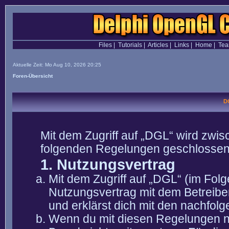
Files
|
Tutorials
|
Articles
|
Links
|
Home
|
Te
Aktuelle Zeit: Mo Aug 10, 2026 20:25
Foren-Übersicht
D
Mit dem Zugriff auf „DGL“ wird zwis
folgenden Regelungen geschlossen
1. Nutzungsvertrag
Mit dem Zugriff auf „DGL“ (im Fol
Nutzungsvertrag mit dem Betreibe
und erklärst dich mit den nachfo
Wenn du mit diesen Regelungen nic