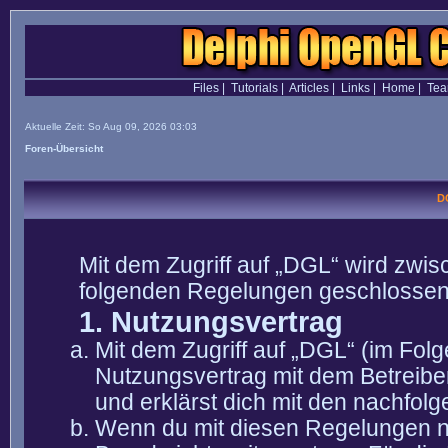
Files
|
Tutorials
|
Articles
|
Links
|
Home
|
Te
Aktuelle Zeit: So Aug 09, 2026 03:03
Foren-Übersicht
D
Mit dem Zugriff auf „DGL“ wird zwis
folgenden Regelungen geschlossen
1. Nutzungsvertrag
Mit dem Zugriff auf „DGL“ (im Fol
Nutzungsvertrag mit dem Betreibe
und erklärst dich mit den nachfo
Wenn du mit diesen Regelungen nic