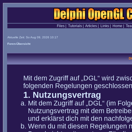
Files
|
Tutorials
|
Articles
|
Links
|
Home
|
Te
Aktuelle Zeit: So Aug 09, 2026 10:17
Foren-Übersicht
D
Mit dem Zugriff auf „DGL“ wird zwis
folgenden Regelungen geschlossen
1. Nutzungsvertrag
Mit dem Zugriff auf „DGL“ (im Fol
Nutzungsvertrag mit dem Betreibe
und erklärst dich mit den nachfo
Wenn du mit diesen Regelungen nic