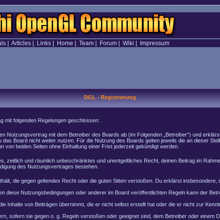
als
|
Articles
|
Links
|
Home
|
Team
|
Forum
|
Wiki
|
Impressum
DGL - Registrierung
rag mit folgenden Regelungen geschlossen:
inen Nutzungsvertrag mit dem Betreiber des Boards ab (im Folgenden „Betreiber“) und erklär
 das Board nicht weiter nutzen. Für die Nutzung des Boards gelten jeweils die an dieser Stel
von beiden Seiten ohne Einhaltung einer Frist jederzeit gekündigt werden.
ches, zeitlich und räumlich unbeschränktes und unentgeltliches Recht, deinen Beitrag im Rah
ndigung des Nutzungsvertrages bestehen.
enthält, die gegen geltendes Recht oder die guten Sitten verstoßen. Du erklärst insbesondere
en diese Nutzungsbedingungen oder anderer im Board veröffentlichten Regeln kann der Bet
e Inhalte von Beiträgen übernimmt, die er nicht selbst erstellt hat oder die er nicht zur Ke
rn, sofern sie gegen o. g. Regeln verstoßen oder geeignet sind, dem Betreiber oder einem 