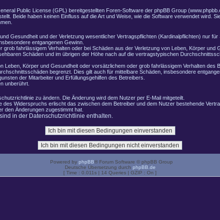
General Public License (GPL) bereitgestellten Foren-Software der phpBB Group (www.phpbb.
lt. Beide haben keinen Einfluss auf die Art und Weise, wie die Software verwendet wird. 
hmen.
nd Gesundheit und der Verletzung wesentlicher Vertragspflichten (Kardinalpflichten) nur für 
e insbesondere entgangenen Gewinn.
r grob fahrlässigem Verhalten oder bei Schäden aus der Verletzung von Leben, Körper und G
ersehbaren Schäden und im übrigen der Höhe nach auf die vertragstypischen Durchschnittssch
n Leben, Körper und Gesundheit oder vorsätzlichem oder grob fahrlässigem Verhalten des B
rchschnittsschäden begrenzt. Dies gilt auch für mittelbare Schäden, insbesondere entgang
nsten der Mitarbeiter und Erfüllungsgehilfen des Betreibers.
n unberührt.
chutzrichtlinie zu ändern. Die Änderung wird dem Nutzer per E-Mail mitgeteilt.
le des Widerspruchs erlischt das zwischen dem Betreiber und dem Nutzer bestehende Vertrag
zer den Änderungen zugestimmt hat.
nd in der Datenschutzrichtlinie enthalten.
Powered by
phpBB
® Forum Software © phpBB Group
Deutsche Übersetzung durch
phpBB.de
[ Time : 0.011s | 14 Queries | GZIP : On ]