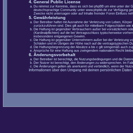
4. General Public License
Du nimmst zur Kenntnis, dass es sich bei phpBB um eine unter der 
deutschsprachige Community unter www.phpbb.de zur Verfügung gestel
Zwecke nicht untersagen oder auf Inhalte fremder Foren Einfluss ne
5. Gewährleistung
Der Betreiber haftet mit Ausnahme der Verletzung von Leben, Körper u
zurückzuführen sind. Dies gilt auch für mittelbare Folgeschäden wi
Die Haftung ist gegenüber Verbrauchern außer bei vorsätzlichem ode
(Kardinalpflichten) auf die bei Vertragsschluss typischerweise vorh
insbesondere entgangenen Gewinn.
Die Haftung ist gegenüber Unternehmern außer bei der Verletzung vo
Schäden und im Übrigen der Höhe nach auf die vertragstypischen Du
Die Haftungsbegrenzung der Absätze a bis c gilt sinngemäß auch zugu
Ansprüche für eine Haftung aus zwingendem nationalem Recht bleibe
6. Änderungsvorbehalt
Der Betreiber ist berechtigt, die Nutzungsbedingungen und die Datens
Der Nutzer ist berechtigt, den Änderungen zu widersprechen. Im Fal
Die Änderungen gelten als anerkannt und verbindlich, wenn der Nut
Informationen über den Umgang mit deinen persönlichen Daten si