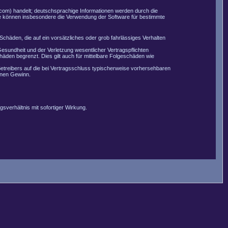
com) handelt; deutschsprachige Informationen werden durch die
Sie können insbesondere die Verwendung der Software für bestimmte
Schäden, die auf ein vorsätzliches oder grob fahrlässiges Verhalten
esundheit und der Verletzung wesentlicher Vertragspflichten
äden begrenzt. Dies gilt auch für mittelbare Folgeschäden wie
etreibers auf die bei Vertragsschluss typischerweise vorhersehbaren
enen Gewinn.
sverhältnis mit sofortiger Wirkung.