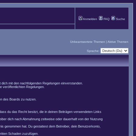
Anmelden
FAQ
Suche
Unbeantwortete Themen
|
Aktive Themen
Sprache:
st dich mit den nachfolgenden Regelungen einverstanden.
le veröffentlichten Regelungen.
men des Boards zu nutzen.
, dass du das Recht besitzt, die in deinen Beiträgen verwendeten Links
reiber dich nach Abmahnung zeitweise oder dauerhaft von der Nutzung
nntnis genommen hat. Du gestattest dem Betreiber, dein Benutzerkonto,
Dritten Schaden zuzufügen.