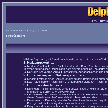
Files
|
Tutori
Aktuelle Zeit: Do Aug 06, 2026 20:26
Foren-Übersicht
Mit dem Zugriff auf „DGL“ wird zwischen dir und dem Betreiber ein Vert
1. Nutzungsvertrag
Mit dem Zugriff auf „DGL“ (im Folgenden „das Board“) schließt du e
Wenn du mit diesen Regelungen nicht einverstanden bist, so darfst du
Der Nutzungsvertrag wird auf unbestimmte Zeit geschlossen und kann 
2. Einräumung von Nutzungsrechten
Mit dem Erstellen eines Beitrags erteilst du dem Betreiber ein einfa
Das Nutzungsrecht nach Punkt 2, Unterpunkt a bleibt auch nach Kü
3. Pflichten des Nutzers
Du erklärst mit der Erstellung eines Beitrags, dass er keine Inhalte 
und Bilder zu setzen bzw. zu verwenden.
Der Betreiber des Boards übt das Hausrecht aus. Bei Verstößen geg
dieses Boards ausschließen und dir ein Hausverbot erteilen.
Du nimmst zur Kenntnis, dass der Betreiber keine Verantwortung für di
Beiträge und Funktionen jederzeit zu löschen oder zu sperren.
Du gestattest dem Betreiber darüber hinaus, deine Beiträge abzuände