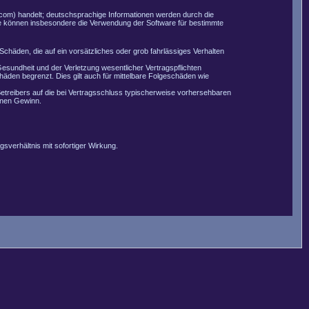
com) handelt; deutschsprachige Informationen werden durch die
Sie können insbesondere die Verwendung der Software für bestimmte
Schäden, die auf ein vorsätzliches oder grob fahrlässiges Verhalten
esundheit und der Verletzung wesentlicher Vertragspflichten
äden begrenzt. Dies gilt auch für mittelbare Folgeschäden wie
etreibers auf die bei Vertragsschluss typischerweise vorhersehbaren
enen Gewinn.
sverhältnis mit sofortiger Wirkung.