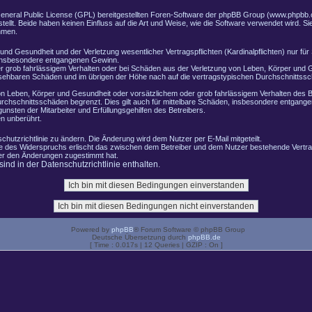
General Public License (GPL) bereitgestellten Foren-Software der phpBB Group (www.phpbb.
lt. Beide haben keinen Einfluss auf die Art und Weise, wie die Software verwendet wird. 
hmen.
nd Gesundheit und der Verletzung wesentlicher Vertragspflichten (Kardinalpflichten) nur für 
e insbesondere entgangenen Gewinn.
r grob fahrlässigem Verhalten oder bei Schäden aus der Verletzung von Leben, Körper und G
ersehbaren Schäden und im übrigen der Höhe nach auf die vertragstypischen Durchschnittssch
n Leben, Körper und Gesundheit oder vorsätzlichem oder grob fahrlässigem Verhalten des B
rchschnittsschäden begrenzt. Dies gilt auch für mittelbare Schäden, insbesondere entgang
nsten der Mitarbeiter und Erfüllungsgehilfen des Betreibers.
n unberührt.
chutzrichtlinie zu ändern. Die Änderung wird dem Nutzer per E-Mail mitgeteilt.
le des Widerspruchs erlischt das zwischen dem Betreiber und dem Nutzer bestehende Vertrag
zer den Änderungen zugestimmt hat.
nd in der Datenschutzrichtlinie enthalten.
Powered by
phpBB
® Forum Software © phpBB Group
Deutsche Übersetzung durch
phpBB.de
[ Time : 0.017s | 12 Queries | GZIP : On ]