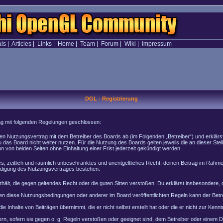
als
|
Articles
|
Links
|
Home
|
Team
|
Forum
|
Wiki
|
Impressum
DGL - Registrierung
rag mit folgenden Regelungen geschlossen:
inen Nutzungsvertrag mit dem Betreiber des Boards ab (im Folgenden „Betreiber“) und erklär
 das Board nicht weiter nutzen. Für die Nutzung des Boards gelten jeweils die an dieser Stel
von beiden Seiten ohne Einhaltung einer Frist jederzeit gekündigt werden.
ches, zeitlich und räumlich unbeschränktes und unentgeltliches Recht, deinen Beitrag im Rah
ndigung des Nutzungsvertrages bestehen.
enthält, die gegen geltendes Recht oder die guten Sitten verstoßen. Du erklärst insbesondere
en diese Nutzungsbedingungen oder anderer im Board veröffentlichten Regeln kann der Bet
e Inhalte von Beiträgen übernimmt, die er nicht selbst erstellt hat oder die er nicht zur Ke
rn, sofern sie gegen o. g. Regeln verstoßen oder geeignet sind, dem Betreiber oder einem 