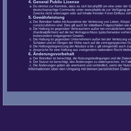
4. General Public License
Du nimmst zur Kenntnis, dass es sich bei phpBB um eine unter der 
deutschsprachige Community unter www.phpbb.de zur Verfügung gestel
Zwecke nicht untersagen oder auf Inhalte fremder Foren Einfluss ne
5. Gewährleistung
Der Betreiber haftet mit Ausnahme der Verletzung von Leben, Körper u
zurückzuführen sind. Dies gilt auch für mittelbare Folgeschäden wi
Die Haftung ist gegenüber Verbrauchern außer bei vorsätzlichem ode
(Kardinalpflichten) auf die bei Vertragsschluss typischerweise vorh
insbesondere entgangenen Gewinn.
Die Haftung ist gegenüber Unternehmern außer bei der Verletzung vo
Schäden und im Übrigen der Höhe nach auf die vertragstypischen Du
Die Haftungsbegrenzung der Absätze a bis c gilt sinngemäß auch zugu
Ansprüche für eine Haftung aus zwingendem nationalem Recht bleibe
6. Änderungsvorbehalt
Der Betreiber ist berechtigt, die Nutzungsbedingungen und die Datens
Der Nutzer ist berechtigt, den Änderungen zu widersprechen. Im Fal
Die Änderungen gelten als anerkannt und verbindlich, wenn der Nut
Informationen über den Umgang mit deinen persönlichen Daten si