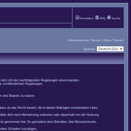
Anmelden
FAQ
Suche
Unbeantwortete Themen
|
Aktive Themen
Sprache:
st dich mit den nachfolgenden Regelungen einverstanden.
le veröffentlichten Regelungen.
men des Boards zu nutzen.
, dass du das Recht besitzt, die in deinen Beiträgen verwendeten Links
reiber dich nach Abmahnung zeitweise oder dauerhaft von der Nutzung
nntnis genommen hat. Du gestattest dem Betreiber, dein Benutzerkonto,
Dritten Schaden zuzufügen.