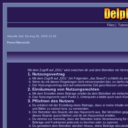
Files
|
Tutori
Aktuelle Zeit: Do Aug 06, 2026 21:26
Foren-Übersicht
Mit dem Zugriff auf „DGL“ wird zwischen dir und dem Betreiber ein Vert
1. Nutzungsvertrag
Mit dem Zugriff auf „DGL“ (im Folgenden „das Board“) schließt du e
Wenn du mit diesen Regelungen nicht einverstanden bist, so darfst du
Der Nutzungsvertrag wird auf unbestimmte Zeit geschlossen und kann 
2. Einräumung von Nutzungsrechten
Mit dem Erstellen eines Beitrags erteilst du dem Betreiber ein einfa
Das Nutzungsrecht nach Punkt 2, Unterpunkt a bleibt auch nach Kü
3. Pflichten des Nutzers
Du erklärst mit der Erstellung eines Beitrags, dass er keine Inhalte 
und Bilder zu setzen bzw. zu verwenden.
Der Betreiber des Boards übt das Hausrecht aus. Bei Verstößen geg
dieses Boards ausschließen und dir ein Hausverbot erteilen.
Du nimmst zur Kenntnis, dass der Betreiber keine Verantwortung für di
Beiträge und Funktionen jederzeit zu löschen oder zu sperren.
Du gestattest dem Betreiber darüber hinaus, deine Beiträge abzuände