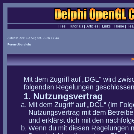
Files
|
Tutorials
|
Articles
|
Links
|
Home
|
Te
Aktuelle Zeit: So Aug 09, 2026 17:44
Foren-Übersicht
D
Mit dem Zugriff auf „DGL“ wird zwis
folgenden Regelungen geschlossen
1. Nutzungsvertrag
Mit dem Zugriff auf „DGL“ (im Fol
Nutzungsvertrag mit dem Betreibe
und erklärst dich mit den nachfo
Wenn du mit diesen Regelungen nic