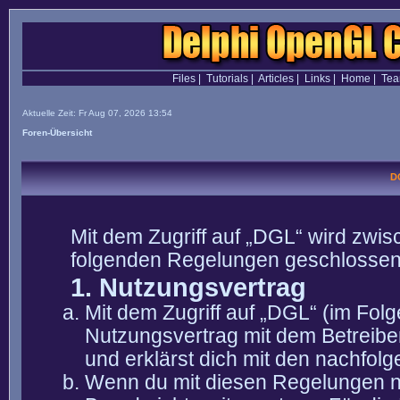
Files
|
Tutorials
|
Articles
|
Links
|
Home
|
Te
Aktuelle Zeit: Fr Aug 07, 2026 13:54
Foren-Übersicht
D
Mit dem Zugriff auf „DGL“ wird zwis
folgenden Regelungen geschlossen
1. Nutzungsvertrag
Mit dem Zugriff auf „DGL“ (im Fol
Nutzungsvertrag mit dem Betreibe
und erklärst dich mit den nachfo
Wenn du mit diesen Regelungen nic