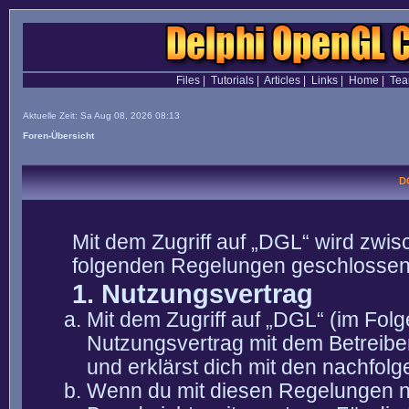
Files
|
Tutorials
|
Articles
|
Links
|
Home
|
Te
Aktuelle Zeit: Sa Aug 08, 2026 08:13
Foren-Übersicht
D
Mit dem Zugriff auf „DGL“ wird zwis
folgenden Regelungen geschlossen
1. Nutzungsvertrag
Mit dem Zugriff auf „DGL“ (im Fol
Nutzungsvertrag mit dem Betreibe
und erklärst dich mit den nachfo
Wenn du mit diesen Regelungen nic