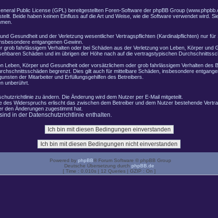
General Public License (GPL) bereitgestellten Foren-Software der phpBB Group (www.phpbb.
lt. Beide haben keinen Einfluss auf die Art und Weise, wie die Software verwendet wird. 
hmen.
nd Gesundheit und der Verletzung wesentlicher Vertragspflichten (Kardinalpflichten) nur für 
e insbesondere entgangenen Gewinn.
r grob fahrlässigem Verhalten oder bei Schäden aus der Verletzung von Leben, Körper und G
ersehbaren Schäden und im übrigen der Höhe nach auf die vertragstypischen Durchschnittssch
n Leben, Körper und Gesundheit oder vorsätzlichem oder grob fahrlässigem Verhalten des B
rchschnittsschäden begrenzt. Dies gilt auch für mittelbare Schäden, insbesondere entgang
nsten der Mitarbeiter und Erfüllungsgehilfen des Betreibers.
n unberührt.
chutzrichtlinie zu ändern. Die Änderung wird dem Nutzer per E-Mail mitgeteilt.
le des Widerspruchs erlischt das zwischen dem Betreiber und dem Nutzer bestehende Vertrag
zer den Änderungen zugestimmt hat.
nd in der Datenschutzrichtlinie enthalten.
Powered by
phpBB
® Forum Software © phpBB Group
Deutsche Übersetzung durch
phpBB.de
[ Time : 0.010s | 12 Queries | GZIP : On ]