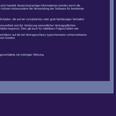
com) handelt; deutschsprachige Informationen werden durch die
Sie können insbesondere die Verwendung der Software für bestimmte
Schäden, die auf ein vorsätzliches oder grob fahrlässiges Verhalten
esundheit und der Verletzung wesentlicher Vertragspflichten
äden begrenzt. Dies gilt auch für mittelbare Folgeschäden wie
etreibers auf die bei Vertragsschluss typischerweise vorhersehbaren
enen Gewinn.
sverhältnis mit sofortiger Wirkung.