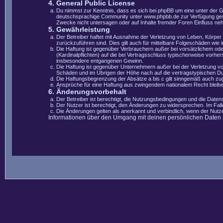
4. General Public License
Du nimmst zur Kenntnis, dass es sich bei phpBB um eine unter der 
deutschsprachige Community unter www.phpbb.de zur Verfügung gestel
Zwecke nicht untersagen oder auf Inhalte fremder Foren Einfluss ne
5. Gewährleistung
Der Betreiber haftet mit Ausnahme der Verletzung von Leben, Körper u
zurückzuführen sind. Dies gilt auch für mittelbare Folgeschäden wi
Die Haftung ist gegenüber Verbrauchern außer bei vorsätzlichem ode
(Kardinalpflichten) auf die bei Vertragsschluss typischerweise vorh
insbesondere entgangenen Gewinn.
Die Haftung ist gegenüber Unternehmern außer bei der Verletzung vo
Schäden und im Übrigen der Höhe nach auf die vertragstypischen Du
Die Haftungsbegrenzung der Absätze a bis c gilt sinngemäß auch zugu
Ansprüche für eine Haftung aus zwingendem nationalem Recht bleibe
6. Änderungsvorbehalt
Der Betreiber ist berechtigt, die Nutzungsbedingungen und die Datens
Der Nutzer ist berechtigt, den Änderungen zu widersprechen. Im Fal
Die Änderungen gelten als anerkannt und verbindlich, wenn der Nut
Informationen über den Umgang mit deinen persönlichen Daten si