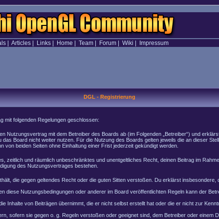
als
|
Articles
|
Links
|
Home
|
Team
|
Forum
|
Wiki
|
Impressum
DGL - Registrierung
rag mit folgenden Regelungen geschlossen:
inen Nutzungsvertrag mit dem Betreiber des Boards ab (im Folgenden „Betreiber“) und erklär
 das Board nicht weiter nutzen. Für die Nutzung des Boards gelten jeweils die an dieser Stel
von beiden Seiten ohne Einhaltung einer Frist jederzeit gekündigt werden.
ches, zeitlich und räumlich unbeschränktes und unentgeltliches Recht, deinen Beitrag im Rah
ndigung des Nutzungsvertrages bestehen.
enthält, die gegen geltendes Recht oder die guten Sitten verstoßen. Du erklärst insbesondere
en diese Nutzungsbedingungen oder anderer im Board veröffentlichten Regeln kann der Bet
e Inhalte von Beiträgen übernimmt, die er nicht selbst erstellt hat oder die er nicht zur Ke
rn, sofern sie gegen o. g. Regeln verstoßen oder geeignet sind, dem Betreiber oder einem 