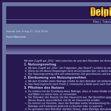
Files
|
Tutori
Aktuelle Zeit: Fr Aug 07, 2026 20:40
Foren-Übersicht
Mit dem Zugriff auf „DGL“ wird zwischen dir und dem Betreiber ein Vert
1. Nutzungsvertrag
Mit dem Zugriff auf „DGL“ (im Folgenden „das Board“) schließt du e
Wenn du mit diesen Regelungen nicht einverstanden bist, so darfst du
Der Nutzungsvertrag wird auf unbestimmte Zeit geschlossen und kann 
2. Einräumung von Nutzungsrechten
Mit dem Erstellen eines Beitrags erteilst du dem Betreiber ein einfa
Das Nutzungsrecht nach Punkt 2, Unterpunkt a bleibt auch nach Kü
3. Pflichten des Nutzers
Du erklärst mit der Erstellung eines Beitrags, dass er keine Inhalte 
und Bilder zu setzen bzw. zu verwenden.
Der Betreiber des Boards übt das Hausrecht aus. Bei Verstößen geg
dieses Boards ausschließen und dir ein Hausverbot erteilen.
Du nimmst zur Kenntnis, dass der Betreiber keine Verantwortung für di
Beiträge und Funktionen jederzeit zu löschen oder zu sperren.
Du gestattest dem Betreiber darüber hinaus, deine Beiträge abzuände