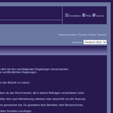
Anmelden
FAQ
Suche
Unbeantwortete Themen
|
Aktive Themen
Sprache:
st dich mit den nachfolgenden Regelungen einverstanden.
le veröffentlichten Regelungen.
men des Boards zu nutzen.
, dass du das Recht besitzt, die in deinen Beiträgen verwendeten Links
reiber dich nach Abmahnung zeitweise oder dauerhaft von der Nutzung
nntnis genommen hat. Du gestattest dem Betreiber, dein Benutzerkonto,
Dritten Schaden zuzufügen.