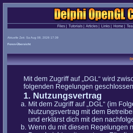
Files
|
Tutorials
|
Articles
|
Links
|
Home
|
Te
Aktuelle Zeit: Sa Aug 08, 2026 17:39
Foren-Übersicht
D
Mit dem Zugriff auf „DGL“ wird zwis
folgenden Regelungen geschlossen
1. Nutzungsvertrag
Mit dem Zugriff auf „DGL“ (im Fol
Nutzungsvertrag mit dem Betreibe
und erklärst dich mit den nachfo
Wenn du mit diesen Regelungen nic