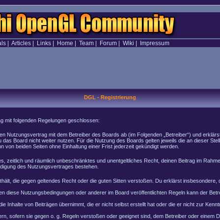
als
|
Articles
|
Links
|
Home
|
Team
|
Forum
|
Wiki
|
Impressum
DGL - Registrierung
rag mit folgenden Regelungen geschlossen:
inen Nutzungsvertrag mit dem Betreiber des Boards ab (im Folgenden „Betreiber“) und erklär
 das Board nicht weiter nutzen. Für die Nutzung des Boards gelten jeweils die an dieser Stel
von beiden Seiten ohne Einhaltung einer Frist jederzeit gekündigt werden.
ches, zeitlich und räumlich unbeschränktes und unentgeltliches Recht, deinen Beitrag im Rah
ndigung des Nutzungsvertrages bestehen.
enthält, die gegen geltendes Recht oder die guten Sitten verstoßen. Du erklärst insbesondere
en diese Nutzungsbedingungen oder anderer im Board veröffentlichten Regeln kann der Bet
e Inhalte von Beiträgen übernimmt, die er nicht selbst erstellt hat oder die er nicht zur Ke
rn, sofern sie gegen o. g. Regeln verstoßen oder geeignet sind, dem Betreiber oder einem 