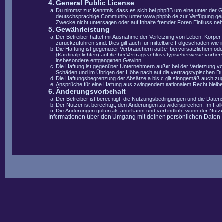
4. General Public License
Du nimmst zur Kenntnis, dass es sich bei phpBB um eine unter der 
deutschsprachige Community unter www.phpbb.de zur Verfügung gestel
Zwecke nicht untersagen oder auf Inhalte fremder Foren Einfluss ne
5. Gewährleistung
Der Betreiber haftet mit Ausnahme der Verletzung von Leben, Körper u
zurückzuführen sind. Dies gilt auch für mittelbare Folgeschäden wi
Die Haftung ist gegenüber Verbrauchern außer bei vorsätzlichem ode
(Kardinalpflichten) auf die bei Vertragsschluss typischerweise vorh
insbesondere entgangenen Gewinn.
Die Haftung ist gegenüber Unternehmern außer bei der Verletzung vo
Schäden und im Übrigen der Höhe nach auf die vertragstypischen Du
Die Haftungsbegrenzung der Absätze a bis c gilt sinngemäß auch zugu
Ansprüche für eine Haftung aus zwingendem nationalem Recht bleibe
6. Änderungsvorbehalt
Der Betreiber ist berechtigt, die Nutzungsbedingungen und die Datens
Der Nutzer ist berechtigt, den Änderungen zu widersprechen. Im Fal
Die Änderungen gelten als anerkannt und verbindlich, wenn der Nut
Informationen über den Umgang mit deinen persönlichen Daten si