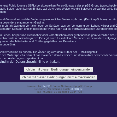
General Public License (GPL) bereitgestellten Foren-Software der phpBB Group (www.phpbb.
lt. Beide haben keinen Einfluss auf die Art und Weise, wie die Software verwendet wird. 
hmen.
nd Gesundheit und der Verletzung wesentlicher Vertragspflichten (Kardinalpflichten) nur für 
e insbesondere entgangenen Gewinn.
r grob fahrlässigem Verhalten oder bei Schäden aus der Verletzung von Leben, Körper und G
ersehbaren Schäden und im übrigen der Höhe nach auf die vertragstypischen Durchschnittssch
n Leben, Körper und Gesundheit oder vorsätzlichem oder grob fahrlässigem Verhalten des B
rchschnittsschäden begrenzt. Dies gilt auch für mittelbare Schäden, insbesondere entgang
nsten der Mitarbeiter und Erfüllungsgehilfen des Betreibers.
n unberührt.
chutzrichtlinie zu ändern. Die Änderung wird dem Nutzer per E-Mail mitgeteilt.
le des Widerspruchs erlischt das zwischen dem Betreiber und dem Nutzer bestehende Vertrag
zer den Änderungen zugestimmt hat.
nd in der Datenschutzrichtlinie enthalten.
Powered by
phpBB
® Forum Software © phpBB Group
Deutsche Übersetzung durch
phpBB.de
[ Time : 0.081s | 12 Queries | GZIP : On ]