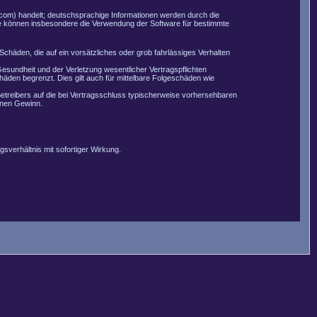
com) handelt; deutschsprachige Informationen werden durch die
Sie können insbesondere die Verwendung der Software für bestimmte
Schäden, die auf ein vorsätzliches oder grob fahrlässiges Verhalten
esundheit und der Verletzung wesentlicher Vertragspflichten
äden begrenzt. Dies gilt auch für mittelbare Folgeschäden wie
etreibers auf die bei Vertragsschluss typischerweise vorhersehbaren
enen Gewinn.
sverhältnis mit sofortiger Wirkung.