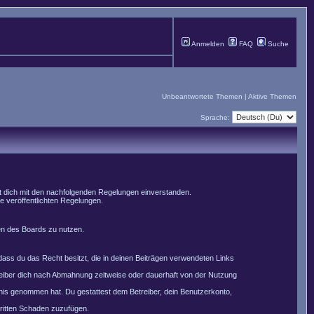
Anmelden
FAQ
Suche
Unbeantwortete Themen
|
Aktive Themen
Sprache:
st dich mit den nachfolgenden Regelungen einverstanden.
le veröffentlichten Regelungen.
men des Boards zu nutzen.
, dass du das Recht besitzt, die in deinen Beiträgen verwendeten Links
reiber dich nach Abmahnung zeitweise oder dauerhaft von der Nutzung
nntnis genommen hat. Du gestattest dem Betreiber, dein Benutzerkonto,
Dritten Schaden zuzufügen.