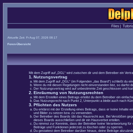
Files
|
Tutori
Aktuelle Zeit: Fr Aug 07, 2026 08:17
Foren-Übersicht
Mit dem Zugriff auf „DGL“ wird zwischen dir und dem Betreiber ein Vert
1. Nutzungsvertrag
Mit dem Zugriff auf „DGL“ (im Folgenden „das Board“) schließt du e
Wenn du mit diesen Regelungen nicht einverstanden bist, so darfst du
Der Nutzungsvertrag wird auf unbestimmte Zeit geschlossen und kann 
2. Einräumung von Nutzungsrechten
Mit dem Erstellen eines Beitrags erteilst du dem Betreiber ein einfa
Das Nutzungsrecht nach Punkt 2, Unterpunkt a bleibt auch nach Kü
3. Pflichten des Nutzers
Du erklärst mit der Erstellung eines Beitrags, dass er keine Inhalte 
und Bilder zu setzen bzw. zu verwenden.
Der Betreiber des Boards übt das Hausrecht aus. Bei Verstößen geg
dieses Boards ausschließen und dir ein Hausverbot erteilen.
Du nimmst zur Kenntnis, dass der Betreiber keine Verantwortung für di
Beiträge und Funktionen jederzeit zu löschen oder zu sperren.
Du gestattest dem Betreiber darüber hinaus, deine Beiträge abzuände