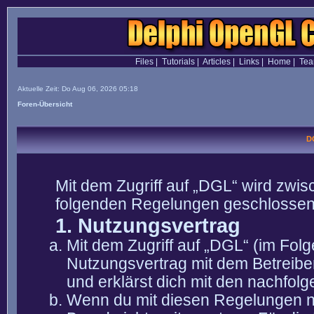
Files
|
Tutorials
|
Articles
|
Links
|
Home
|
Te
Aktuelle Zeit: Do Aug 06, 2026 05:18
Foren-Übersicht
D
Mit dem Zugriff auf „DGL“ wird zwis
folgenden Regelungen geschlossen
1. Nutzungsvertrag
Mit dem Zugriff auf „DGL“ (im Fol
Nutzungsvertrag mit dem Betreibe
und erklärst dich mit den nachfo
Wenn du mit diesen Regelungen nic