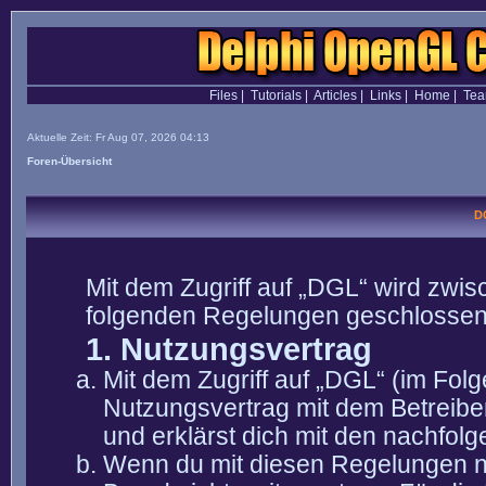
Files
|
Tutorials
|
Articles
|
Links
|
Home
|
Te
Aktuelle Zeit: Fr Aug 07, 2026 04:13
Foren-Übersicht
D
Mit dem Zugriff auf „DGL“ wird zwis
folgenden Regelungen geschlossen
1. Nutzungsvertrag
Mit dem Zugriff auf „DGL“ (im Fol
Nutzungsvertrag mit dem Betreibe
und erklärst dich mit den nachfo
Wenn du mit diesen Regelungen nic