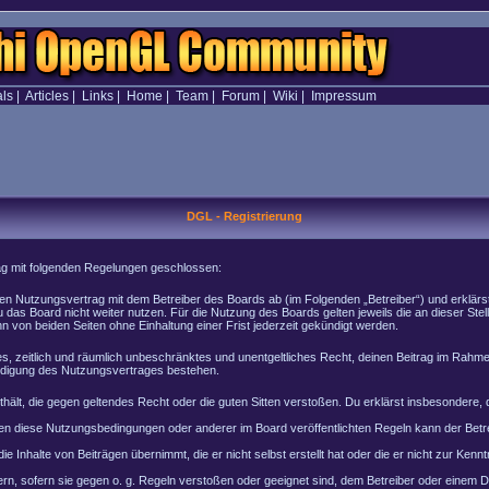
als
|
Articles
|
Links
|
Home
|
Team
|
Forum
|
Wiki
|
Impressum
DGL - Registrierung
rag mit folgenden Regelungen geschlossen:
inen Nutzungsvertrag mit dem Betreiber des Boards ab (im Folgenden „Betreiber“) und erklär
 das Board nicht weiter nutzen. Für die Nutzung des Boards gelten jeweils die an dieser Stel
von beiden Seiten ohne Einhaltung einer Frist jederzeit gekündigt werden.
ches, zeitlich und räumlich unbeschränktes und unentgeltliches Recht, deinen Beitrag im Rah
ndigung des Nutzungsvertrages bestehen.
enthält, die gegen geltendes Recht oder die guten Sitten verstoßen. Du erklärst insbesondere
en diese Nutzungsbedingungen oder anderer im Board veröffentlichten Regeln kann der Bet
e Inhalte von Beiträgen übernimmt, die er nicht selbst erstellt hat oder die er nicht zur Ke
rn, sofern sie gegen o. g. Regeln verstoßen oder geeignet sind, dem Betreiber oder einem 