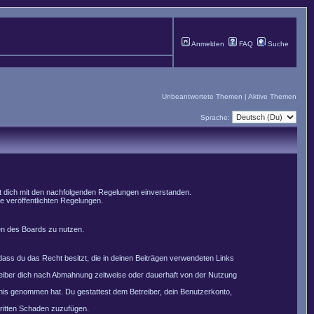
Anmelden
FAQ
Suche
Unbeantwortete Themen
|
Aktive Themen
Sprache:
st dich mit den nachfolgenden Regelungen einverstanden.
le veröffentlichten Regelungen.
men des Boards zu nutzen.
, dass du das Recht besitzt, die in deinen Beiträgen verwendeten Links
reiber dich nach Abmahnung zeitweise oder dauerhaft von der Nutzung
nntnis genommen hat. Du gestattest dem Betreiber, dein Benutzerkonto,
Dritten Schaden zuzufügen.