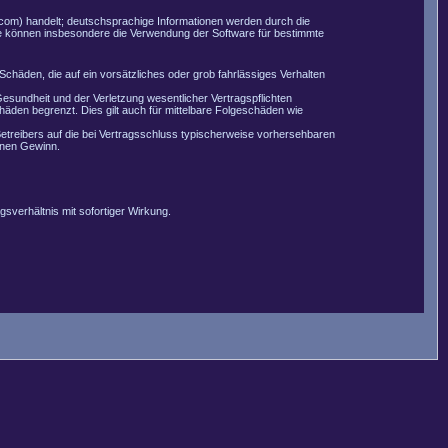
com) handelt; deutschsprachige Informationen werden durch die
Sie können insbesondere die Verwendung der Software für bestimmte
Schäden, die auf ein vorsätzliches oder grob fahrlässiges Verhalten
esundheit und der Verletzung wesentlicher Vertragspflichten
äden begrenzt. Dies gilt auch für mittelbare Folgeschäden wie
etreibers auf die bei Vertragsschluss typischerweise vorhersehbaren
enen Gewinn.
sverhältnis mit sofortiger Wirkung.