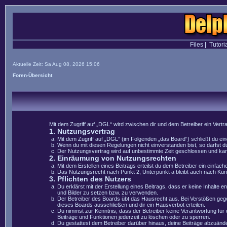
Files
|
Tutori
Aktuelle Zeit: Sa Aug 08, 2026 15:06
Foren-Übersicht
Mit dem Zugriff auf „DGL“ wird zwischen dir und dem Betreiber ein Vert
1. Nutzungsvertrag
Mit dem Zugriff auf „DGL“ (im Folgenden „das Board“) schließt du e
Wenn du mit diesen Regelungen nicht einverstanden bist, so darfst du
Der Nutzungsvertrag wird auf unbestimmte Zeit geschlossen und kann 
2. Einräumung von Nutzungsrechten
Mit dem Erstellen eines Beitrags erteilst du dem Betreiber ein einfa
Das Nutzungsrecht nach Punkt 2, Unterpunkt a bleibt auch nach Kü
3. Pflichten des Nutzers
Du erklärst mit der Erstellung eines Beitrags, dass er keine Inhalte 
und Bilder zu setzen bzw. zu verwenden.
Der Betreiber des Boards übt das Hausrecht aus. Bei Verstößen geg
dieses Boards ausschließen und dir ein Hausverbot erteilen.
Du nimmst zur Kenntnis, dass der Betreiber keine Verantwortung für di
Beiträge und Funktionen jederzeit zu löschen oder zu sperren.
Du gestattest dem Betreiber darüber hinaus, deine Beiträge abzuände