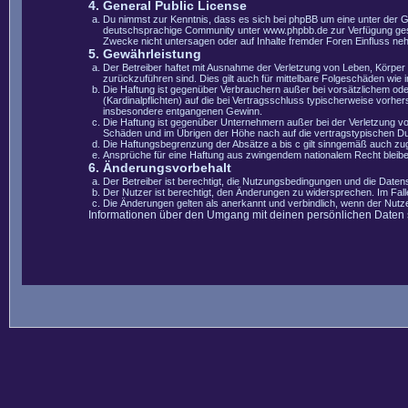
4. General Public License
Du nimmst zur Kenntnis, dass es sich bei phpBB um eine unter der 
deutschsprachige Community unter www.phpbb.de zur Verfügung gestel
Zwecke nicht untersagen oder auf Inhalte fremder Foren Einfluss ne
5. Gewährleistung
Der Betreiber haftet mit Ausnahme der Verletzung von Leben, Körper u
zurückzuführen sind. Dies gilt auch für mittelbare Folgeschäden wi
Die Haftung ist gegenüber Verbrauchern außer bei vorsätzlichem ode
(Kardinalpflichten) auf die bei Vertragsschluss typischerweise vorh
insbesondere entgangenen Gewinn.
Die Haftung ist gegenüber Unternehmern außer bei der Verletzung vo
Schäden und im Übrigen der Höhe nach auf die vertragstypischen Du
Die Haftungsbegrenzung der Absätze a bis c gilt sinngemäß auch zugu
Ansprüche für eine Haftung aus zwingendem nationalem Recht bleibe
6. Änderungsvorbehalt
Der Betreiber ist berechtigt, die Nutzungsbedingungen und die Datens
Der Nutzer ist berechtigt, den Änderungen zu widersprechen. Im Fal
Die Änderungen gelten als anerkannt und verbindlich, wenn der Nut
Informationen über den Umgang mit deinen persönlichen Daten si