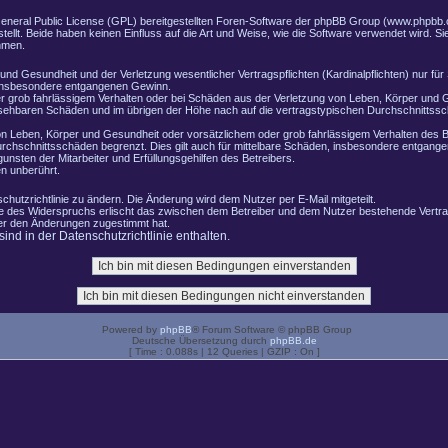
General Public License (GPL) bereitgestellten Foren-Software der phpBB Group (www.phpbb.
lt. Beide haben keinen Einfluss auf die Art und Weise, wie die Software verwendet wird. 
hmen.
nd Gesundheit und der Verletzung wesentlicher Vertragspflichten (Kardinalpflichten) nur für 
e insbesondere entgangenen Gewinn.
r grob fahrlässigem Verhalten oder bei Schäden aus der Verletzung von Leben, Körper und G
ersehbaren Schäden und im übrigen der Höhe nach auf die vertragstypischen Durchschnittssch
n Leben, Körper und Gesundheit oder vorsätzlichem oder grob fahrlässigem Verhalten des B
rchschnittsschäden begrenzt. Dies gilt auch für mittelbare Schäden, insbesondere entgang
nsten der Mitarbeiter und Erfüllungsgehilfen des Betreibers.
n unberührt.
chutzrichtlinie zu ändern. Die Änderung wird dem Nutzer per E-Mail mitgeteilt.
le des Widerspruchs erlischt das zwischen dem Betreiber und dem Nutzer bestehende Vertrag
zer den Änderungen zugestimmt hat.
nd in der Datenschutzrichtlinie enthalten.
Powered by
phpBB
® Forum Software © phpBB Group
Deutsche Übersetzung durch
phpBB.de
[ Time : 0.088s | 12 Queries | GZIP : On ]