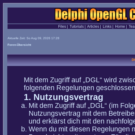
Files
|
Tutorials
|
Articles
|
Links
|
Home
|
Te
Aktuelle Zeit: So Aug 09, 2026 17:28
Foren-Übersicht
D
Mit dem Zugriff auf „DGL“ wird zwis
folgenden Regelungen geschlossen
1. Nutzungsvertrag
Mit dem Zugriff auf „DGL“ (im Fol
Nutzungsvertrag mit dem Betreibe
und erklärst dich mit den nachfo
Wenn du mit diesen Regelungen nic