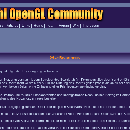
als
|
Articles
|
Links
|
Home
|
Team
|
Forum
|
Wiki
|
Impressum
DGL - Registrierung
rag mit folgenden Regelungen geschlossen:
inen Nutzungsvertrag mit dem Betreiber des Boards ab (im Folgenden „Betreiber“) und erklär
 das Board nicht weiter nutzen. Für die Nutzung des Boards gelten jeweils die an dieser Stel
von beiden Seiten ohne Einhaltung einer Frist jederzeit gekündigt werden.
ches, zeitlich und räumlich unbeschränktes und unentgeltliches Recht, deinen Beitrag im Rah
ndigung des Nutzungsvertrages bestehen.
enthält, die gegen geltendes Recht oder die guten Sitten verstoßen. Du erklärst insbesondere
en diese Nutzungsbedingungen oder anderer im Board veröffentlichten Regeln kann der Bet
e Inhalte von Beiträgen übernimmt, die er nicht selbst erstellt hat oder die er nicht zur Ke
rn, sofern sie gegen o. g. Regeln verstoßen oder geeignet sind, dem Betreiber oder einem 