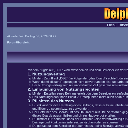
Files
|
Tutori
Aktuelle Zeit: Do Aug 06, 2026 08:29
Foren-Übersicht
Mit dem Zugriff auf „DGL“ wird zwischen dir und dem Betreiber ein Vert
1. Nutzungsvertrag
Mit dem Zugriff auf „DGL“ (im Folgenden „das Board“) schließt du e
Wenn du mit diesen Regelungen nicht einverstanden bist, so darfst du
Der Nutzungsvertrag wird auf unbestimmte Zeit geschlossen und kann 
2. Einräumung von Nutzungsrechten
Mit dem Erstellen eines Beitrags erteilst du dem Betreiber ein einfa
Das Nutzungsrecht nach Punkt 2, Unterpunkt a bleibt auch nach Kü
3. Pflichten des Nutzers
Du erklärst mit der Erstellung eines Beitrags, dass er keine Inhalte 
und Bilder zu setzen bzw. zu verwenden.
Der Betreiber des Boards übt das Hausrecht aus. Bei Verstößen geg
dieses Boards ausschließen und dir ein Hausverbot erteilen.
Du nimmst zur Kenntnis, dass der Betreiber keine Verantwortung für di
Beiträge und Funktionen jederzeit zu löschen oder zu sperren.
Du gestattest dem Betreiber darüber hinaus, deine Beiträge abzuände