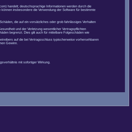
com) handelt; deutschsprachige Informationen werden durch die
Sie können insbesondere die Verwendung der Software für bestimmte
Schäden, die auf ein vorsätzliches oder grob fahrlässiges Verhalten
esundheit und der Verletzung wesentlicher Vertragspflichten
äden begrenzt. Dies gilt auch für mittelbare Folgeschäden wie
etreibers auf die bei Vertragsschluss typischerweise vorhersehbaren
enen Gewinn.
sverhältnis mit sofortiger Wirkung.