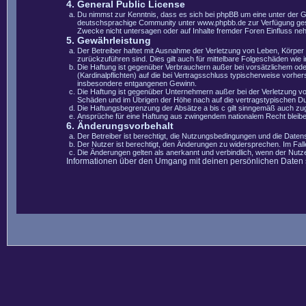
4. General Public License
Du nimmst zur Kenntnis, dass es sich bei phpBB um eine unter der 
deutschsprachige Community unter www.phpbb.de zur Verfügung gestel
Zwecke nicht untersagen oder auf Inhalte fremder Foren Einfluss ne
5. Gewährleistung
Der Betreiber haftet mit Ausnahme der Verletzung von Leben, Körper u
zurückzuführen sind. Dies gilt auch für mittelbare Folgeschäden wi
Die Haftung ist gegenüber Verbrauchern außer bei vorsätzlichem ode
(Kardinalpflichten) auf die bei Vertragsschluss typischerweise vorh
insbesondere entgangenen Gewinn.
Die Haftung ist gegenüber Unternehmern außer bei der Verletzung vo
Schäden und im Übrigen der Höhe nach auf die vertragstypischen Du
Die Haftungsbegrenzung der Absätze a bis c gilt sinngemäß auch zugu
Ansprüche für eine Haftung aus zwingendem nationalem Recht bleibe
6. Änderungsvorbehalt
Der Betreiber ist berechtigt, die Nutzungsbedingungen und die Datens
Der Nutzer ist berechtigt, den Änderungen zu widersprechen. Im Fal
Die Änderungen gelten als anerkannt und verbindlich, wenn der Nut
Informationen über den Umgang mit deinen persönlichen Daten si