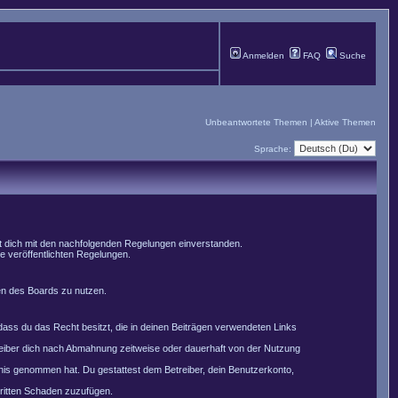
Anmelden
FAQ
Suche
Unbeantwortete Themen
|
Aktive Themen
Sprache:
st dich mit den nachfolgenden Regelungen einverstanden.
le veröffentlichten Regelungen.
men des Boards zu nutzen.
, dass du das Recht besitzt, die in deinen Beiträgen verwendeten Links
reiber dich nach Abmahnung zeitweise oder dauerhaft von der Nutzung
nntnis genommen hat. Du gestattest dem Betreiber, dein Benutzerkonto,
Dritten Schaden zuzufügen.