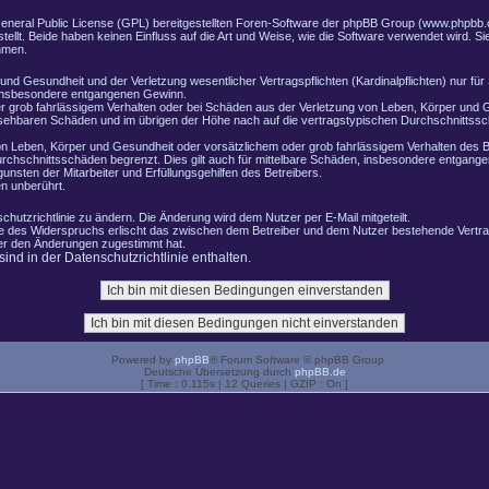
General Public License (GPL) bereitgestellten Foren-Software der phpBB Group (www.phpbb.
lt. Beide haben keinen Einfluss auf die Art und Weise, wie die Software verwendet wird. 
hmen.
nd Gesundheit und der Verletzung wesentlicher Vertragspflichten (Kardinalpflichten) nur für 
e insbesondere entgangenen Gewinn.
r grob fahrlässigem Verhalten oder bei Schäden aus der Verletzung von Leben, Körper und G
ersehbaren Schäden und im übrigen der Höhe nach auf die vertragstypischen Durchschnittssch
n Leben, Körper und Gesundheit oder vorsätzlichem oder grob fahrlässigem Verhalten des B
rchschnittsschäden begrenzt. Dies gilt auch für mittelbare Schäden, insbesondere entgang
nsten der Mitarbeiter und Erfüllungsgehilfen des Betreibers.
n unberührt.
chutzrichtlinie zu ändern. Die Änderung wird dem Nutzer per E-Mail mitgeteilt.
le des Widerspruchs erlischt das zwischen dem Betreiber und dem Nutzer bestehende Vertrag
zer den Änderungen zugestimmt hat.
nd in der Datenschutzrichtlinie enthalten.
Powered by
phpBB
® Forum Software © phpBB Group
Deutsche Übersetzung durch
phpBB.de
[ Time : 0.115s | 12 Queries | GZIP : On ]