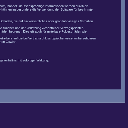
com) handelt; deutschsprachige Informationen werden durch die
Sie können insbesondere die Verwendung der Software für bestimmte
Schäden, die auf ein vorsätzliches oder grob fahrlässiges Verhalten
esundheit und der Verletzung wesentlicher Vertragspflichten
äden begrenzt. Dies gilt auch für mittelbare Folgeschäden wie
etreibers auf die bei Vertragsschluss typischerweise vorhersehbaren
enen Gewinn.
sverhältnis mit sofortiger Wirkung.