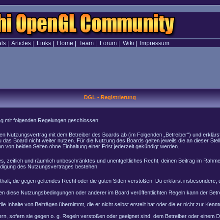
als
|
Articles
|
Links
|
Home
|
Team
|
Forum
|
Wiki
|
Impressum
DGL - Registrierung
rag mit folgenden Regelungen geschlossen:
inen Nutzungsvertrag mit dem Betreiber des Boards ab (im Folgenden „Betreiber“) und erklär
 das Board nicht weiter nutzen. Für die Nutzung des Boards gelten jeweils die an dieser Stel
von beiden Seiten ohne Einhaltung einer Frist jederzeit gekündigt werden.
ches, zeitlich und räumlich unbeschränktes und unentgeltliches Recht, deinen Beitrag im Rah
ndigung des Nutzungsvertrages bestehen.
enthält, die gegen geltendes Recht oder die guten Sitten verstoßen. Du erklärst insbesondere
en diese Nutzungsbedingungen oder anderer im Board veröffentlichten Regeln kann der Bet
e Inhalte von Beiträgen übernimmt, die er nicht selbst erstellt hat oder die er nicht zur Ke
rn, sofern sie gegen o. g. Regeln verstoßen oder geeignet sind, dem Betreiber oder einem 