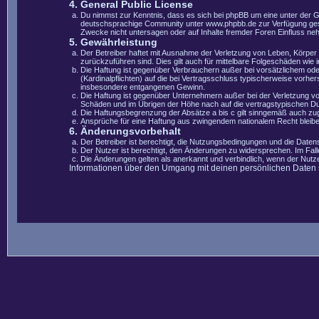
4. General Public License
Du nimmst zur Kenntnis, dass es sich bei phpBB um eine unter der 
deutschsprachige Community unter www.phpbb.de zur Verfügung gestel
Zwecke nicht untersagen oder auf Inhalte fremder Foren Einfluss ne
5. Gewährleistung
Der Betreiber haftet mit Ausnahme der Verletzung von Leben, Körper u
zurückzuführen sind. Dies gilt auch für mittelbare Folgeschäden wi
Die Haftung ist gegenüber Verbrauchern außer bei vorsätzlichem ode
(Kardinalpflichten) auf die bei Vertragsschluss typischerweise vorh
insbesondere entgangenen Gewinn.
Die Haftung ist gegenüber Unternehmern außer bei der Verletzung vo
Schäden und im Übrigen der Höhe nach auf die vertragstypischen Du
Die Haftungsbegrenzung der Absätze a bis c gilt sinngemäß auch zugu
Ansprüche für eine Haftung aus zwingendem nationalem Recht bleibe
6. Änderungsvorbehalt
Der Betreiber ist berechtigt, die Nutzungsbedingungen und die Datens
Der Nutzer ist berechtigt, den Änderungen zu widersprechen. Im Fal
Die Änderungen gelten als anerkannt und verbindlich, wenn der Nut
Informationen über den Umgang mit deinen persönlichen Daten si