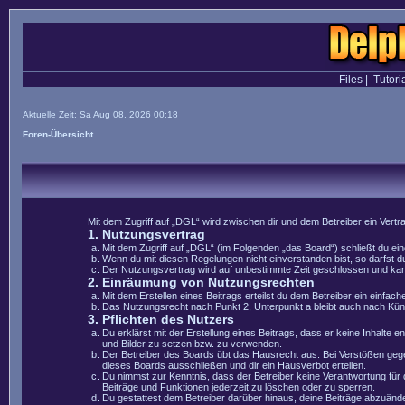
Files
|
Tutori
Aktuelle Zeit: Sa Aug 08, 2026 00:18
Foren-Übersicht
Mit dem Zugriff auf „DGL“ wird zwischen dir und dem Betreiber ein Vert
1. Nutzungsvertrag
Mit dem Zugriff auf „DGL“ (im Folgenden „das Board“) schließt du e
Wenn du mit diesen Regelungen nicht einverstanden bist, so darfst du
Der Nutzungsvertrag wird auf unbestimmte Zeit geschlossen und kann 
2. Einräumung von Nutzungsrechten
Mit dem Erstellen eines Beitrags erteilst du dem Betreiber ein einfa
Das Nutzungsrecht nach Punkt 2, Unterpunkt a bleibt auch nach Kü
3. Pflichten des Nutzers
Du erklärst mit der Erstellung eines Beitrags, dass er keine Inhalte 
und Bilder zu setzen bzw. zu verwenden.
Der Betreiber des Boards übt das Hausrecht aus. Bei Verstößen geg
dieses Boards ausschließen und dir ein Hausverbot erteilen.
Du nimmst zur Kenntnis, dass der Betreiber keine Verantwortung für di
Beiträge und Funktionen jederzeit zu löschen oder zu sperren.
Du gestattest dem Betreiber darüber hinaus, deine Beiträge abzuände