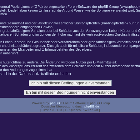
General Public License (GPL) bereitgestellten Foren-Software der phpBB Group (www.phpbb.
lt. Beide haben keinen Einfluss auf die Art und Weise, wie die Software verwendet wird. 
hmen.
nd Gesundheit und der Verletzung wesentlicher Vertragspflichten (Kardinalpflichten) nur für 
e insbesondere entgangenen Gewinn.
r grob fahrlässigem Verhalten oder bei Schäden aus der Verletzung von Leben, Körper und G
ersehbaren Schäden und im übrigen der Höhe nach auf die vertragstypischen Durchschnittssch
n Leben, Körper und Gesundheit oder vorsätzlichem oder grob fahrlässigem Verhalten des B
rchschnittsschäden begrenzt. Dies gilt auch für mittelbare Schäden, insbesondere entgang
nsten der Mitarbeiter und Erfüllungsgehilfen des Betreibers.
n unberührt.
chutzrichtlinie zu ändern. Die Änderung wird dem Nutzer per E-Mail mitgeteilt.
le des Widerspruchs erlischt das zwischen dem Betreiber und dem Nutzer bestehende Vertrag
zer den Änderungen zugestimmt hat.
nd in der Datenschutzrichtlinie enthalten.
Powered by
phpBB
® Forum Software © phpBB Group
Deutsche Übersetzung durch
phpBB.de
[ Time : 0.012s | 12 Queries | GZIP : On ]