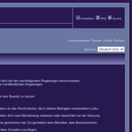
Anmelden
FAQ
Suche
Unbeantwortete Themen
|
Aktive Themen
Sprache:
st dich mit den nachfolgenden Regelungen einverstanden.
le veröffentlichten Regelungen.
men des Boards zu nutzen.
, dass du das Recht besitzt, die in deinen Beiträgen verwendeten Links
reiber dich nach Abmahnung zeitweise oder dauerhaft von der Nutzung
nntnis genommen hat. Du gestattest dem Betreiber, dein Benutzerkonto,
Dritten Schaden zuzufügen.