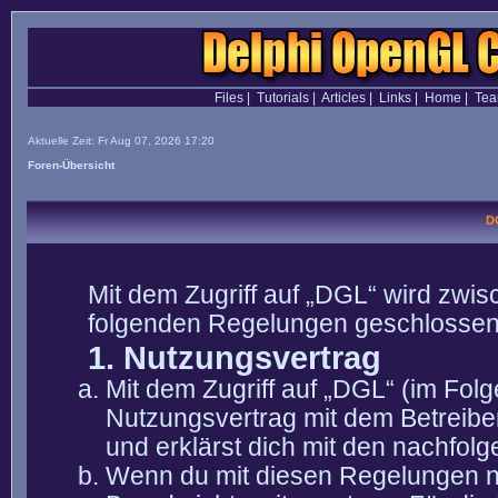
Files
|
Tutorials
|
Articles
|
Links
|
Home
|
Te
Aktuelle Zeit: Fr Aug 07, 2026 17:20
Foren-Übersicht
D
Mit dem Zugriff auf „DGL“ wird zwis
folgenden Regelungen geschlossen
1. Nutzungsvertrag
Mit dem Zugriff auf „DGL“ (im Fol
Nutzungsvertrag mit dem Betreibe
und erklärst dich mit den nachfo
Wenn du mit diesen Regelungen nic