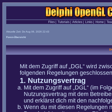
Files
|
Tutorials
|
Articles
|
Links
|
Home
|
Te
Aktuelle Zeit: Do Aug 06, 2026 22:43
Foren-Übersicht
D
Mit dem Zugriff auf „DGL“ wird zwis
folgenden Regelungen geschlossen
1. Nutzungsvertrag
Mit dem Zugriff auf „DGL“ (im Fol
Nutzungsvertrag mit dem Betreibe
und erklärst dich mit den nachfo
Wenn du mit diesen Regelungen nic