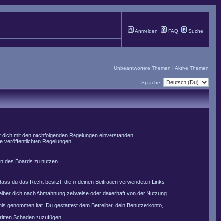
Anmelden
FAQ
Suche
Unbeantwortete Themen
|
Aktive Themen
Sprache:
st dich mit den nachfolgenden Regelungen einverstanden.
le veröffentlichten Regelungen.
men des Boards zu nutzen.
, dass du das Recht besitzt, die in deinen Beiträgen verwendeten Links
reiber dich nach Abmahnung zeitweise oder dauerhaft von der Nutzung
nntnis genommen hat. Du gestattest dem Betreiber, dein Benutzerkonto,
Dritten Schaden zuzufügen.