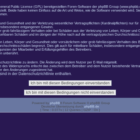
General Public License (GPL) bereitgestellten Foren-Software der phpBB Group (www.phpbb.
lt. Beide haben keinen Einfluss auf die Art und Weise, wie die Software verwendet wird. 
hmen.
nd Gesundheit und der Verletzung wesentlicher Vertragspflichten (Kardinalpflichten) nur für 
e insbesondere entgangenen Gewinn.
r grob fahrlässigem Verhalten oder bei Schäden aus der Verletzung von Leben, Körper und G
ersehbaren Schäden und im übrigen der Höhe nach auf die vertragstypischen Durchschnittssch
n Leben, Körper und Gesundheit oder vorsätzlichem oder grob fahrlässigem Verhalten des B
rchschnittsschäden begrenzt. Dies gilt auch für mittelbare Schäden, insbesondere entgang
nsten der Mitarbeiter und Erfüllungsgehilfen des Betreibers.
n unberührt.
chutzrichtlinie zu ändern. Die Änderung wird dem Nutzer per E-Mail mitgeteilt.
le des Widerspruchs erlischt das zwischen dem Betreiber und dem Nutzer bestehende Vertrag
zer den Änderungen zugestimmt hat.
nd in der Datenschutzrichtlinie enthalten.
Powered by
phpBB
® Forum Software © phpBB Group
Deutsche Übersetzung durch
phpBB.de
[ Time : 0.077s | 12 Queries | GZIP : On ]