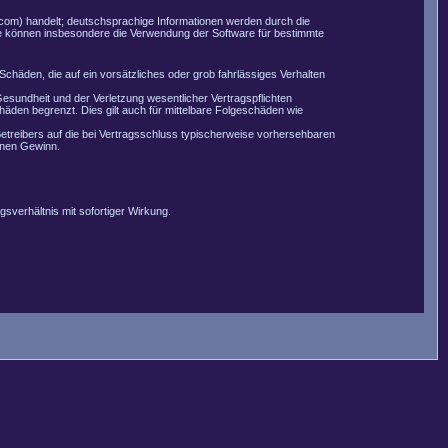
com) handelt; deutschsprachige Informationen werden durch die
Sie können insbesondere die Verwendung der Software für bestimmte
Schäden, die auf ein vorsätzliches oder grob fahrlässiges Verhalten
esundheit und der Verletzung wesentlicher Vertragspflichten
äden begrenzt. Dies gilt auch für mittelbare Folgeschäden wie
etreibers auf die bei Vertragsschluss typischerweise vorhersehbaren
enen Gewinn.
sverhältnis mit sofortiger Wirkung.