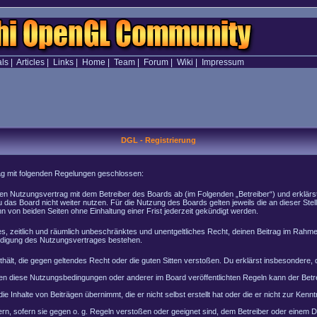
als
|
Articles
|
Links
|
Home
|
Team
|
Forum
|
Wiki
|
Impressum
DGL - Registrierung
rag mit folgenden Regelungen geschlossen:
inen Nutzungsvertrag mit dem Betreiber des Boards ab (im Folgenden „Betreiber“) und erklär
 das Board nicht weiter nutzen. Für die Nutzung des Boards gelten jeweils die an dieser Stel
von beiden Seiten ohne Einhaltung einer Frist jederzeit gekündigt werden.
ches, zeitlich und räumlich unbeschränktes und unentgeltliches Recht, deinen Beitrag im Rah
ndigung des Nutzungsvertrages bestehen.
enthält, die gegen geltendes Recht oder die guten Sitten verstoßen. Du erklärst insbesondere
en diese Nutzungsbedingungen oder anderer im Board veröffentlichten Regeln kann der Bet
e Inhalte von Beiträgen übernimmt, die er nicht selbst erstellt hat oder die er nicht zur Ke
rn, sofern sie gegen o. g. Regeln verstoßen oder geeignet sind, dem Betreiber oder einem 