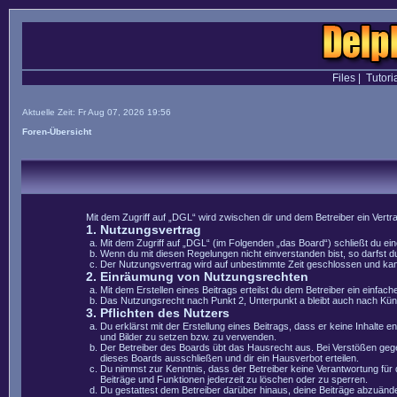
Files
|
Tutori
Aktuelle Zeit: Fr Aug 07, 2026 19:56
Foren-Übersicht
Mit dem Zugriff auf „DGL“ wird zwischen dir und dem Betreiber ein Vert
1. Nutzungsvertrag
Mit dem Zugriff auf „DGL“ (im Folgenden „das Board“) schließt du e
Wenn du mit diesen Regelungen nicht einverstanden bist, so darfst du
Der Nutzungsvertrag wird auf unbestimmte Zeit geschlossen und kann 
2. Einräumung von Nutzungsrechten
Mit dem Erstellen eines Beitrags erteilst du dem Betreiber ein einfa
Das Nutzungsrecht nach Punkt 2, Unterpunkt a bleibt auch nach Kü
3. Pflichten des Nutzers
Du erklärst mit der Erstellung eines Beitrags, dass er keine Inhalte 
und Bilder zu setzen bzw. zu verwenden.
Der Betreiber des Boards übt das Hausrecht aus. Bei Verstößen geg
dieses Boards ausschließen und dir ein Hausverbot erteilen.
Du nimmst zur Kenntnis, dass der Betreiber keine Verantwortung für di
Beiträge und Funktionen jederzeit zu löschen oder zu sperren.
Du gestattest dem Betreiber darüber hinaus, deine Beiträge abzuände