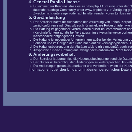
4. General Public License
Du nimmst zur Kenntnis, dass es sich bei phpBB um eine unter der 
deutschsprachige Community unter www.phpbb.de zur Verfügung gestel
Zwecke nicht untersagen oder auf Inhalte fremder Foren Einfluss ne
5. Gewährleistung
Der Betreiber haftet mit Ausnahme der Verletzung von Leben, Körper u
zurückzuführen sind. Dies gilt auch für mittelbare Folgeschäden wi
Die Haftung ist gegenüber Verbrauchern außer bei vorsätzlichem ode
(Kardinalpflichten) auf die bei Vertragsschluss typischerweise vorh
insbesondere entgangenen Gewinn.
Die Haftung ist gegenüber Unternehmern außer bei der Verletzung vo
Schäden und im Übrigen der Höhe nach auf die vertragstypischen Du
Die Haftungsbegrenzung der Absätze a bis c gilt sinngemäß auch zugu
Ansprüche für eine Haftung aus zwingendem nationalem Recht bleibe
6. Änderungsvorbehalt
Der Betreiber ist berechtigt, die Nutzungsbedingungen und die Datens
Der Nutzer ist berechtigt, den Änderungen zu widersprechen. Im Fal
Die Änderungen gelten als anerkannt und verbindlich, wenn der Nut
Informationen über den Umgang mit deinen persönlichen Daten si