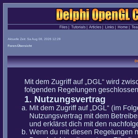
Files
|
Tutorials
|
Articles
|
Links
|
Home
|
Te
Aktuelle Zeit: Sa Aug 08, 2026 12:28
Foren-Übersicht
D
Mit dem Zugriff auf „DGL“ wird zwis
folgenden Regelungen geschlossen
1. Nutzungsvertrag
Mit dem Zugriff auf „DGL“ (im Fol
Nutzungsvertrag mit dem Betreibe
und erklärst dich mit den nachfo
Wenn du mit diesen Regelungen nic